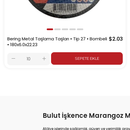
$2.03
Bering Metal Taşlama Taşları • Tip 27 • Bombeli
• 180x6.0x22.23
SEPETE EKLE
Bulut İşkence Marangoz 
Atölye işlerinde sağlamlık, güven ve verimlilik ara