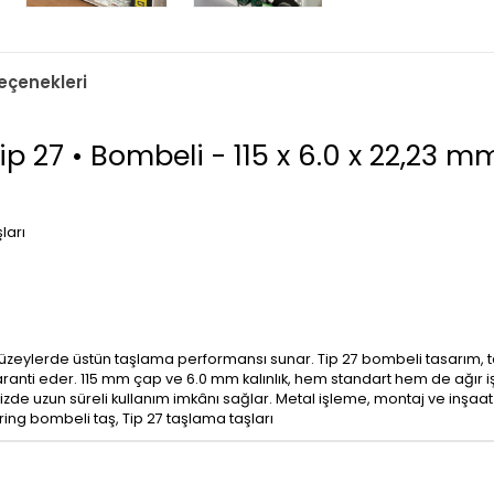
çenekleri
p 27 • Bombeli - 115 x 6.0 x 22,23 m
ları
 yüzeylerde üstün taşlama performansı sunar. Tip 27 bombeli tasarım,
ı garanti eder. 115 mm çap ve 6.0 mm kalınlık, hem standart hem de ağır i
zde uzun süreli kullanım imkânı sağlar. Metal işleme, montaj ve inşaat 
ring bombeli taş, Tip 27 taşlama taşları