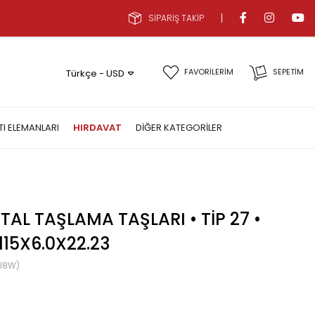
SİPARİŞ TAKİP
FAVORİLERİM
SEPETIM
Türkçe - USD
TI ELEMANLARI
HIRDAVAT
DIĞER KATEGORILER
TAL TAŞLAMA TAŞLARI • TIP 27 •
115X6.0X22.23
J8W)