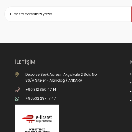
İLETİŞİM
Depo ve Sevk Adresi : Akçakale 2 Sok. No:
86/A Siteler - Altındağ / ANKARA
+90 312 350 47 14
+90532 297 17 47