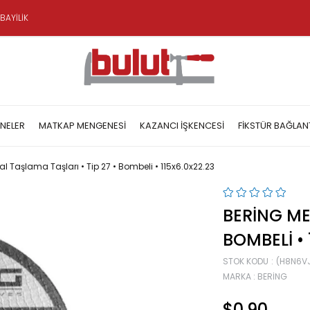
BAYİLİK
NELER
MATKAP MENGENESI
KAZANCI İŞKENCESI
FIKSTÜR BAĞLAN
al Taşlama Taşları • Tip 27 • Bombeli • 115x6.0x22.23
BERING ME
BOMBELI • 
STOK KODU
(H8N6V
MARKA
:
BERING
$0.90