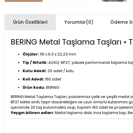
Ürün Özellikleri
Yorumlar
(0)
Ödeme Se
BERING Metal Taşlama Taşları • Ti
Ölçüler:
115 x 6.0 x 22,23 mm
Tip / Nitelik:
A24Q-BF27, yüksek performanslı taşlama taş
Kutu Adedi:
20 adet / kutu
Koli Adedi:
160 adet
Ürün Kodu:
BERING
BERING Metal Taşlama Taşları, paslanmaz çelik ve çeşitli metal
BF27 kalite sınıfı, taşın dayanıklılığını ve uzun ömürlü kullanımın
içerisinde 20 taş bulunmakta olup, toplam 160 adet ile projelerini
Yaygın bilinen adları:
Metal taşlama diski, inox taşlama taşı, Be