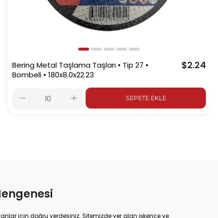
$2.24
Bering Metal Taşlama Taşları • Tip 27 •
Bombeli • 180x8.0x22.23
SEPETE EKLE
Mengenesi
yanlar için doğru yerdesiniz. Sitemizde yer alan işkence ve