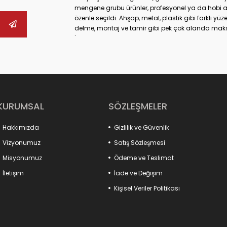
mengene grubu ürünler, profesyonel ya da hobi 
özenle seçildi. Ahşap, metal, plastik gibi farklı 
delme, montaj ve tamir gibi pek çok alanda ma
İster büyük ölçekli sanayi tipi işler yapıyor olun,
güvenliğinizi artırabilir hem de daha hassas son
mengenelerine, ray işkencelerinden kazancı işk
alternatifler bulabilirsiniz. Hızlı açılır kapanır 
çene yapıları sayesinde işleriniz artık daha pratik
Ayrıca fikstür bağlantı elemanlarımız, üretim sür
sağlayarak verimliliği artırır. Kancalı çektirmeler
KURUMSAL
SÖZLEŞMELER
tam uyum sağlar. Mandal tipi pratik işkenceler ve m
ihtiyaçlarına özel çözümler sunar.
Hakkımızda
Gizlilik ve Güvenlik
Kaliteyi, dayanıklılığı ve işlevselliği bir arada su
artırmak için aradığınız her şey burada!
Vizyonumuz
Satış Sözleşmesi
Misyonumuz
Ödeme ve Teslimat
İletişim
İade ve Değişim
Kişisel Veriler Politikası