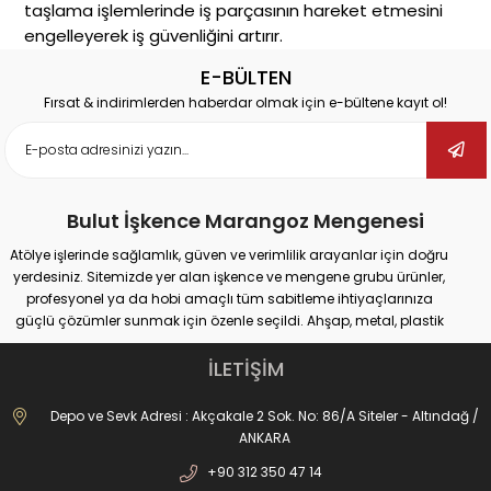
taşlama işlemlerinde iş parçasının hareket etmesini
engelleyerek iş güvenliğini artırır.
Alt Kategoriler
E-BÜLTEN
Mermerci işkencesi kategorisinde yer alabilecek ürün
Fırsat & indirimlerden haberdar olmak için e-bültene kayıt ol!
grupları:
Ayarlanabilir mermerci işkenceleri
Yüksek sabitleme basıncına sahip modeller
Uzun çeneli özel tasarımlar
Bulut İşkence Marangoz Mengenesi
Nasıl Seçim Yapılır?
Atölye işlerinde sağlamlık, güven ve verimlilik arayanlar için doğru
Mermerci işkencesi
seçerken dikkat edilmesi
yerdesiniz. Sitemizde yer alan işkence ve mengene grubu ürünler,
gereken başlıca unsurlar; sabitlenecek taşın ebatı,
profesyonel ya da hobi amaçlı tüm sabitleme ihtiyaçlarınıza
işkencenin çene açıklığı ve taşıyabileceği maksimum
güçlü çözümler sunmak için özenle seçildi. Ahşap, metal, plastik
gibi farklı yüzeylerde güvenli tutuş sağlayan ürünlerimiz;
yük kapasitesidir. Ayrıca malzeme kalitesi ve
marangozluk, kaynak, delme, montaj ve tamir gibi pek çok alanda
İLETİŞİM
ergonomik tasarımı da uzun vadeli kullanımlar için
maksimum performans vadediyor.
önemlidir.
İster büyük ölçekli sanayi tipi işler yapıyor olun, ister evde basit
Depo ve Sevk Adresi : Akçakale 2 Sok. No: 86/A Siteler - Altındağ /
Bulut İşkence Kalitesiyle Güvenli Alışveriş
onarımlar; doğru işkence ve mengeneyle hem iş güvenliğinizi
ANKARA
Bulut İşkence
güvencesiyle satışa sunulan
mermerci
artırabilir hem de daha hassas sonuçlar elde edebilirsiniz. Dövme
işkencesi
modelleri, kalite kontrol süreçlerinden
+90 312 350 47 14
işkencelerden matkap mengenelerine, ray işkencelerinden kazancı