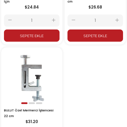
cm
İçin
$26.68
$24.84
SEPETE EKLE
SEPETE EKLE
BULUT Özel Mermerci İşkencesi
22 cm
$31.20