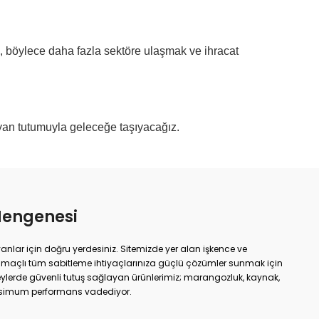
k, böylece daha fazla sektöre ulaşmak ve ihracat
ayan tutumuyla geleceğe taşıyacağız.
Mengenesi
yanlar için doğru yerdesiniz. Sitemizde yer alan işkence ve
amaçlı tüm sabitleme ihtiyaçlarınıza güçlü çözümler sunmak için
yüzeylerde güvenli tutuş sağlayan ürünlerimiz; marangozluk, kaynak,
ksimum performans vadediyor.
 ister evde basit onarımlar; doğru işkence ve mengeneyle hem iş