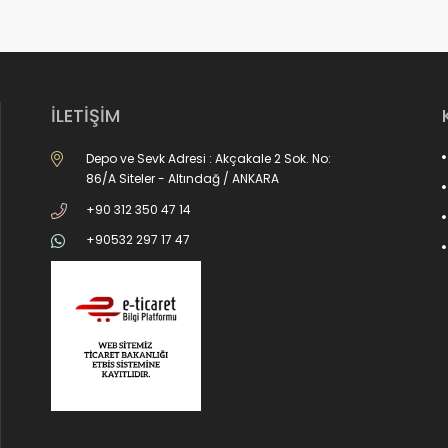
İLETİŞİM
Depo ve Sevk Adresi : Akçakale 2 Sok. No:
86/A Siteler - Altındağ / ANKARA
+90 312 350 47 14
+90532 297 17 47