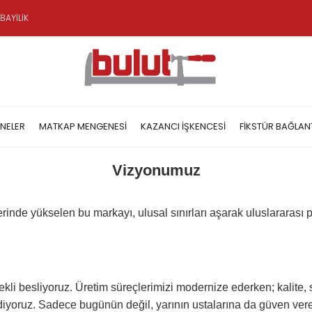
BAYİLİK
NELER
MATKAP MENGENESI
KAZANCI İŞKENCESI
FIKSTÜR BAĞLAN
Vizyonumuz
nde yükselen bu markayı, ulusal sınırları aşarak uluslararası p
ürekli besliyoruz. Üretim süreçlerimizi modernize ederken; kali
diyoruz. Sadece bugünün değil, yarının ustalarına da güven ver