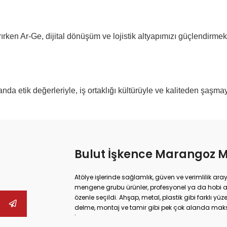
ırken Ar-Ge, dijital dönüşüm ve lojistik altyapımızı güçlendirme
nda etik değerleriyle, iş ortaklığı kültürüyle ve kaliteden şaşm
Bulut İşkence Marangoz 
Atölye işlerinde sağlamlık, güven ve verimlilik ara
mengene grubu ürünler, profesyonel ya da hobi 
özenle seçildi. Ahşap, metal, plastik gibi farklı 
delme, montaj ve tamir gibi pek çok alanda ma
İster büyük ölçekli sanayi tipi işler yapıyor olun,