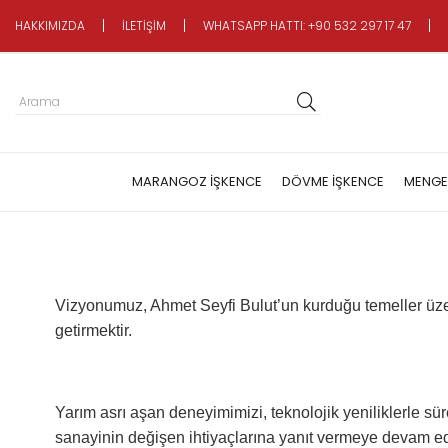
HAKKIMIZDA
İLETİŞİM
WHATSAPP HATTI: +90 532 297 17 47
MARANGOZ İŞKENCE
DÖVME İŞKENCE
MENGE
Vizyonumuz, Ahmet Seyfi Bulut’un kurduğu temeller üzeri
getirmektir.
Yarım asrı aşan deneyimimizi, teknolojik yeniliklerle s
sanayinin değişen ihtiyaçlarına yanıt vermeye devam e