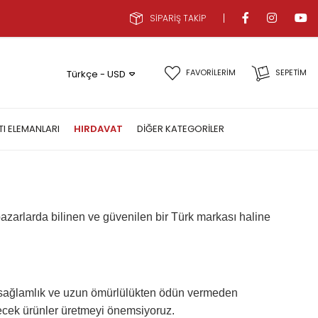
SİPARİŞ TAKİP
FAVORİLERİM
SEPETIM
Türkçe - USD
TI ELEMANLARI
HIRDAVAT
DIĞER KATEGORILER
azarlarda bilinen ve güvenilen bir Türk markası haline
te, sağlamlık ve uzun ömürlülükten ödün vermeden
ecek ürünler üretmeyi önemsiyoruz.