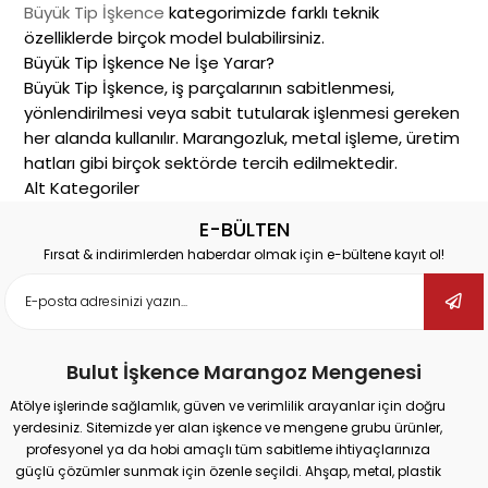
Büyük Tip İşkence
kategorimizde farklı teknik
özelliklerde birçok model bulabilirsiniz.
Büyük Tip İşkence Ne İşe Yarar?
Büyük Tip İşkence, iş parçalarının sabitlenmesi,
yönlendirilmesi veya sabit tutularak işlenmesi gereken
her alanda kullanılır. Marangozluk, metal işleme, üretim
hatları gibi birçok sektörde tercih edilmektedir.
Alt Kategoriler
Büyük Tip İşkence kategorisi içinde yer alan ürün
E-BÜLTEN
grupları:
Fırsat & indirimlerden haberdar olmak için e-bültene kayıt ol!
Nasıl Seçim Yapılır?
Büyük Tip İşkence
seçerken kullanım amacınıza,
parçaların boyutuna ve uygulama alanına göre seçim
yapmalısınız. Ergonomik yapılar ve yüksek sabitleme
Bulut İşkence Marangoz Mengenesi
gücüne sahip ürünler işlerinizde verim sağlar.
Bulut İşkence Kalitesiyle Güvenli Alışveriş
Atölye işlerinde sağlamlık, güven ve verimlilik arayanlar için doğru
yerdesiniz. Sitemizde yer alan işkence ve mengene grubu ürünler,
Bulut İşkence
markası altında sunulan tüm
büyük tip
profesyonel ya da hobi amaçlı tüm sabitleme ihtiyaçlarınıza
işkence
ürünleri kalite kontrol süreçlerinden geçmekte
güçlü çözümler sunmak için özenle seçildi. Ahşap, metal, plastik
ve uzun ömürlü kullanım için tasarlanmaktadır. Online