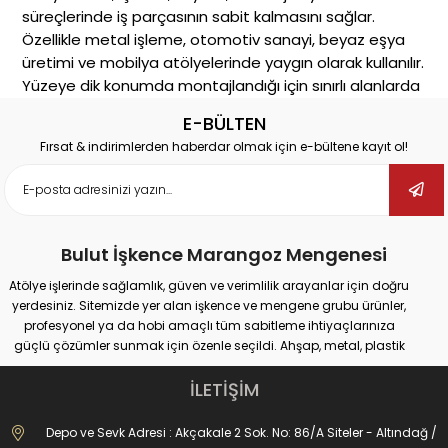
süreçlerinde iş parçasının sabit kalmasını sağlar.
Özellikle metal işleme, otomotiv sanayi, beyaz eşya
üretimi ve mobilya atölyelerinde yaygın olarak kullanılır.
Yüzeye dik konumda montajlandığı için sınırlı alanlarda
bile yüksek verim sunar.
E-BÜLTEN
Alt Kategoriler
Fırsat & indirimlerden haberdar olmak için e-bültene kayıt ol!
Dikey Taban ürünleri doğrudan bu ana kategori altında
listelenmektedir. İlgili diğer bağlantı elemanları için:
Alın Taban Dikey
Yatay Taban
Bulut İşkence Marangoz Mengenesi
İtme ve Çekme
Atölye işlerinde sağlamlık, güven ve verimlilik arayanlar için doğru
Nasıl Seçim Yapılır?
yerdesiniz. Sitemizde yer alan işkence ve mengene grubu ürünler,
Dikey Taban
seçerken sabitleme kuvveti, montaj
profesyonel ya da hobi amaçlı tüm sabitleme ihtiyaçlarınıza
alanı boyutu ve bağlantı şekli dikkate alınmalıdır.
güçlü çözümler sunmak için özenle seçildi. Ahşap, metal, plastik
gibi farklı yüzeylerde güvenli tutuş sağlayan ürünlerimiz;
Ergonomik kollu modeller ve hızlı kilitleme sistemine
marangozluk, kaynak, delme, montaj ve tamir gibi pek çok alanda
İLETİŞİM
sahip tasarımlar, iş verimliliğinizi artırır.
maksimum performans vadediyor.
Bulut İşkence Kalitesiyle Güvenli Alışveriş
İster büyük ölçekli sanayi tipi işler yapıyor olun, ister evde basit
Depo ve Sevk Adresi : Akçakale 2 Sok. No: 86/A Siteler - Altındağ /
Bulut İşkence
markası altında sunulan tüm
dikey
onarımlar; doğru işkence ve mengeneyle hem iş güvenliğinizi