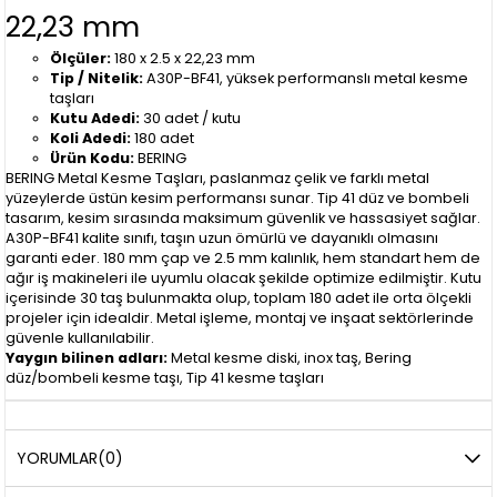
22,23 mm
Ölçüler:
180 x 2.5 x 22,23 mm
Tip / Nitelik:
A30P-BF41, yüksek performanslı metal kesme
taşları
Kutu Adedi:
30 adet / kutu
Koli Adedi:
180 adet
Ürün Kodu:
BERING
BERING Metal Kesme Taşları, paslanmaz çelik ve farklı metal
yüzeylerde üstün kesim performansı sunar. Tip 41 düz ve bombeli
tasarım, kesim sırasında maksimum güvenlik ve hassasiyet sağlar.
A30P-BF41 kalite sınıfı, taşın uzun ömürlü ve dayanıklı olmasını
garanti eder. 180 mm çap ve 2.5 mm kalınlık, hem standart hem de
ağır iş makineleri ile uyumlu olacak şekilde optimize edilmiştir. Kutu
içerisinde 30 taş bulunmakta olup, toplam 180 adet ile orta ölçekli
projeler için idealdir. Metal işleme, montaj ve inşaat sektörlerinde
güvenle kullanılabilir.
Yaygın bilinen adları:
Metal kesme diski, inox taş, Bering
düz/bombeli kesme taşı, Tip 41 kesme taşları
YORUMLAR
(0)