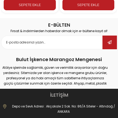
SEPETE EKLE
SEPETE EKLE
E-BÜLTEN
Fırsat & indirimlerden haberdar olmak için e-bültene kayıt ol!
Bulut İşkence Marangoz Mengenesi
Atölye işlerinde sağlamlık, güven ve verimlilik arayanlar için doğru
yerdesiniz. Sitemizde yer alan işkence ve mengene grubu ürünler,
profesyonel ya da hobi amaçlı tüm sabitleme ihtiyaçlarınıza
güçlü çözümler sunmak için özenle seçildi. Ahşap, metal, plastik
gibi farklı yüzeylerde güvenli tutuş sağlayan ürünlerimiz;
marangozluk, kaynak, delme, montaj ve tamir gibi pek çok alanda
İLETİŞİM
maksimum performans vadediyor.
İster büyük ölçekli sanayi tipi işler yapıyor olun, ister evde basit
Depo ve Sevk Adresi : Akçakale 2 Sok. No: 86/A Siteler - Altındağ /
onarımlar; doğru işkence ve mengeneyle hem iş güvenliğinizi
ANKARA
artırabilir hem de daha hassas sonuçlar elde edebilirsiniz. Dövme