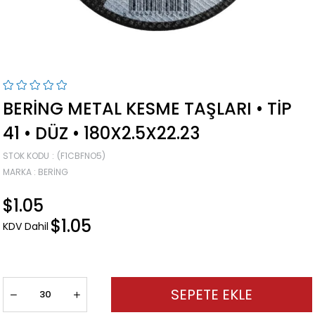
BERING METAL KESME TAŞLARI • TIP
41 • DÜZ • 180X2.5X22.23
STOK KODU
(F1CBFNO5)
MARKA
:
BERING
$1.05
$1.05
KDV Dahil