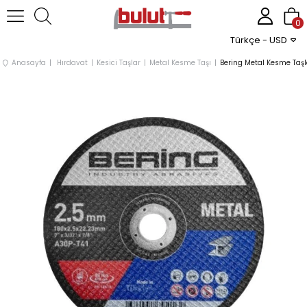
0
Türkçe - USD
Anasayfa
Hırdavat
Kesici Taşlar
Metal Kesme Taşı
Bering Metal Kesme Taşlar