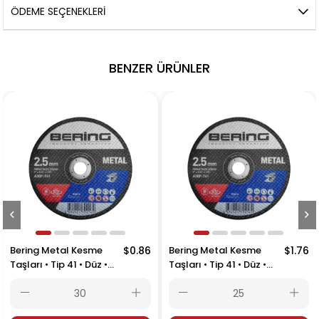
ÖDEME SEÇENEKLERI
BENZER ÜRÜNLER
Bering Metal Kesme
$0.86
Bering Metal Kesme
$1.76
Taşları • Tip 41 • Düz •
Taşları • Tip 41 • Düz •
125x2.5x22.23
230x3.0x22.23