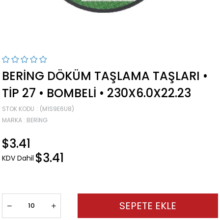
BERING DÖKÜM TAŞLAMA TAŞLARI •
TIP 27 • BOMBELI • 230X6.0X22.23
STOK KODU
(M1S9E6U8)
MARKA
:
BERING
$3.41
$3.41
KDV Dahil