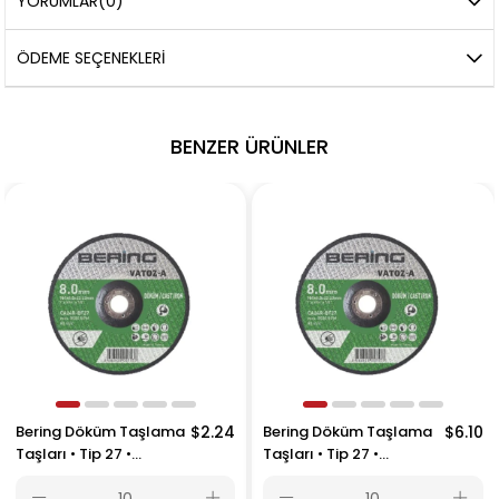
YORUMLAR
(0)
ÖDEME SEÇENEKLERI
BENZER ÜRÜNLER
Bering Döküm Taşlama
$2.24
Bering Döküm Taşlama
$6.10
Taşları • Tip 27 •
Taşları • Tip 27 •
Bombeli •
Bombeli • 230 x 8.0 x
180x8.0x22.23
22.23