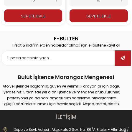
SEPETE EKLE
SEPETE EKLE
E-BÜLTEN
Fırsat & indirimlerden haberdar olmak için e-bültene kayıt ol!
Bulut İşkence Marangoz Mengenesi
Atölye işlerinde sağlamlık, güven ve verimlilik arayanlar için doğru
yerdesiniz. Sitemizde yer alan işkence ve mengene grubu ürünler,
profesyonel ya da hobi amaçlı tüm sabitleme ihtiyaçlarınıza
güçlü çözümler sunmak için özenle seçildi. Ahşap, metal, plastik
gibi farklı yüzeylerde güvenli tutuş sağlayan ürünlerimiz;
marangozluk, kaynak, delme, montaj ve tamir gibi pek çok alanda
İLETİŞİM
maksimum performans vadediyor.
İster büyük ölçekli sanayi tipi işler yapıyor olun, ister evde basit
Depo ve Sevk Adresi : Akçakale 2 Sok. No: 86/A Siteler - Altındağ /