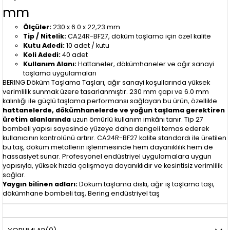
mm
Ölçüler:
230 x 6.0 x 22,23 mm
Tip / Nitelik:
CA24R-BF27, döküm taşlama için özel kalite
Kutu Adedi:
10 adet / kutu
Koli Adedi:
40 adet
Kullanım Alanı:
Hattaneler, dökümhaneler ve ağır sanayi
taşlama uygulamaları
BERING Döküm Taşlama Taşları, ağır sanayi koşullarında yüksek
verimlilik sunmak üzere tasarlanmıştır. 230 mm çapı ve 6.0 mm
kalınlığı ile güçlü taşlama performansı sağlayan bu ürün, özellikle
hattanelerde, dökümhanelerde ve yoğun taşlama gerektiren
üretim alanlarında
uzun ömürlü kullanım imkânı tanır. Tip 27
bombeli yapısı sayesinde yüzeye daha dengeli temas ederek
kullanıcının kontrolünü artırır. CA24R-BF27 kalite standardı ile üretilen
bu taş, döküm metallerin işlenmesinde hem dayanıklılık hem de
hassasiyet sunar. Profesyonel endüstriyel uygulamalara uygun
yapısıyla, yüksek hızda çalışmaya dayanıklıdır ve kesintisiz verimlilik
sağlar.
Yaygın bilinen adları:
Döküm taşlama diski, ağır iş taşlama taşı,
dökümhane bombeli taş, Bering endüstriyel taş