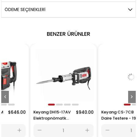
ÖDEME SEÇENEKLERI
BENZER ÜRÜNLER
00
Keyang DH15-17AV
$940.00
Keyang CS-7CB
$194.0
Elektropnömatk
Daire Testere - 190
Kırıcı
mm