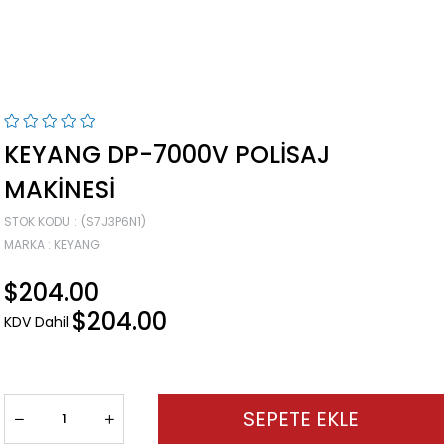
KEYANG DP-7000V POLISAJ
MAKINESI
STOK KODU
(S7J3P6N1)
MARKA
:
KEYANG
$204.00
$204.00
KDV Dahil