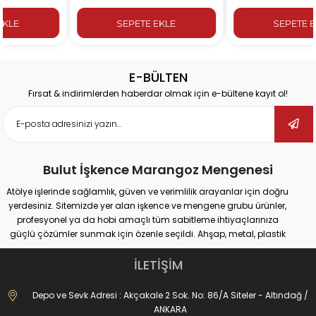
SEPETE EKLE
SEPETE EKLE
E-BÜLTEN
Fırsat & indirimlerden haberdar olmak için e-bültene kayıt ol!
Bulut İşkence Marangoz Mengenesi
Atölye işlerinde sağlamlık, güven ve verimlilik arayanlar için doğru
yerdesiniz. Sitemizde yer alan işkence ve mengene grubu ürünler,
profesyonel ya da hobi amaçlı tüm sabitleme ihtiyaçlarınıza
güçlü çözümler sunmak için özenle seçildi. Ahşap, metal, plastik
gibi farklı yüzeylerde güvenli tutuş sağlayan ürünlerimiz;
marangozluk, kaynak, delme, montaj ve tamir gibi pek çok alanda
İLETİŞİM
maksimum performans vadediyor.
İster büyük ölçekli sanayi tipi işler yapıyor olun, ister evde basit
Depo ve Sevk Adresi : Akçakale 2 Sok. No: 86/A Siteler - Altındağ /
onarımlar; doğru işkence ve mengeneyle hem iş güvenliğinizi
ANKARA