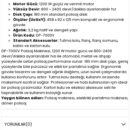
Motor Gücü:
1200 W güçlü ve verimli motor
Yüksüz Devir:
800 ~ 2400 devir/dakika ayarlanabilir hız
Disk Çapı:
180 mm standart polisaj diski
Ölçüler (UxGxY):
458 x 92 x 125 mm kompakt ve ergonomik
gövde
Ağırlık:
3,2 kg hafif ve dengeli yapı
Ürün Kodu:
DP-7000V
Standart Aksesuarlar:
Tutma kolu, flanş, flanş somunu,
kablo ve karton kutu
DP-7000V Polisaj Makinesi, 1200 W motor gücü ve 800-2400
devir/dakika ayarlanabilir hızı ile otomobil, metal ve ahşap
yüzeylerde üstün polisaj performansı sunar. 180 mm disk çapı, geniş
yüzeylerde bile pürüzsüz ve etkili bir parlatma sağlar. Ergonomik
gövde tasarımı ve dengeli ağırlık dağılımı, uzun süreli çalışmalarda
kullanıcı konforunu artırır. Tutma kolu desteği, kullanım sırasında
maksimum kontrol sağlar. Profesyonel ve hobi kullanıcıları için ideal
bir polisaj çözümüdür. Karton kutu ve eksiksiz aksesuar seti ile
taşınabilirlik ve kullanım kolaylığı sunar.
Yaygın bilinen adları:
Polisaj makinesi, elektrikli parlatma makinesi,
döner polisaj
YORUMLAR
(0)