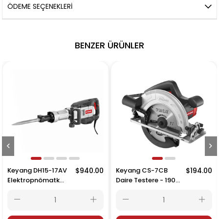
ÖDEME SEÇENEKLERI
BENZER ÜRÜNLER
Keyang DH15-17AV
$940.00
Keyang CS-7CB
$194.00
Elektropnömatk
Daire Testere - 190
Kırıcı
mm