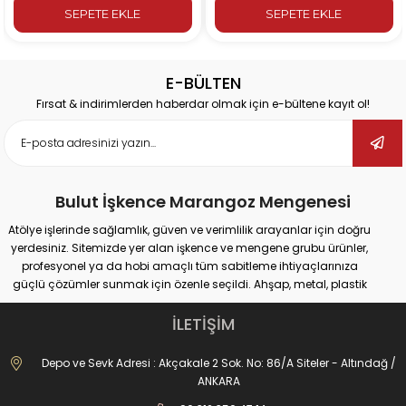
SEPETE EKLE
SEPETE EKLE
E-BÜLTEN
Fırsat & indirimlerden haberdar olmak için e-bültene kayıt ol!
Bulut İşkence Marangoz Mengenesi
Atölye işlerinde sağlamlık, güven ve verimlilik arayanlar için doğru
yerdesiniz. Sitemizde yer alan işkence ve mengene grubu ürünler,
profesyonel ya da hobi amaçlı tüm sabitleme ihtiyaçlarınıza
güçlü çözümler sunmak için özenle seçildi. Ahşap, metal, plastik
gibi farklı yüzeylerde güvenli tutuş sağlayan ürünlerimiz;
marangozluk, kaynak, delme, montaj ve tamir gibi pek çok alanda
İLETİŞİM
maksimum performans vadediyor.
İster büyük ölçekli sanayi tipi işler yapıyor olun, ister evde basit
Depo ve Sevk Adresi : Akçakale 2 Sok. No: 86/A Siteler - Altındağ /
onarımlar; doğru işkence ve mengeneyle hem iş güvenliğinizi
ANKARA
artırabilir hem de daha hassas sonuçlar elde edebilirsiniz. Dövme