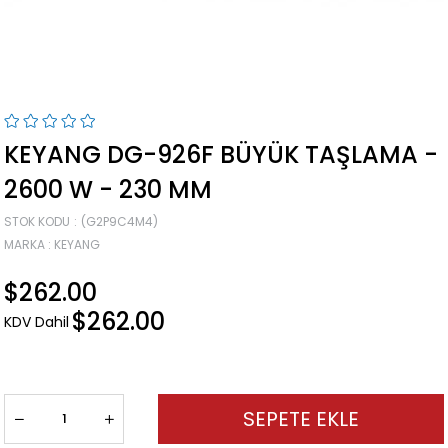
KEYANG DG-926F BÜYÜK TAŞLAMA -
2600 W - 230 MM
STOK KODU
(G2P9C4M4)
MARKA
:
KEYANG
$262.00
$262.00
KDV Dahil