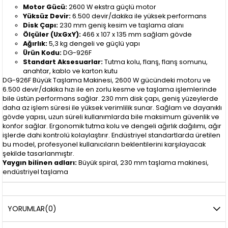
Motor Gücü:
2600 W ekstra güçlü motor
Yüksüz Devir:
6.500 devir/dakika ile yüksek performans
Disk Çapı:
230 mm geniş kesim ve taşlama alanı
Ölçüler (UxGxY):
466 x 107 x 135 mm sağlam gövde
Ağırlık:
5,3 kg dengeli ve güçlü yapı
Ürün Kodu:
DG-926F
Standart Aksesuarlar:
Tutma kolu, flanş, flanş somunu,
anahtar, kablo ve karton kutu
DG-926F Büyük Taşlama Makinesi, 2600 W gücündeki motoru ve
6.500 devir/dakika hızı ile en zorlu kesme ve taşlama işlemlerinde
bile üstün performans sağlar. 230 mm disk çapı, geniş yüzeylerde
daha az işlem süresi ile yüksek verimlilik sunar. Sağlam ve dayanıklı
gövde yapısı, uzun süreli kullanımlarda bile maksimum güvenlik ve
konfor sağlar. Ergonomik tutma kolu ve dengeli ağırlık dağılımı, ağır
işlerde dahi kontrolü kolaylaştırır. Endüstriyel standartlarda üretilen
bu model, profesyonel kullanıcıların beklentilerini karşılayacak
şekilde tasarlanmıştır.
Yaygın bilinen adları:
Büyük spiral, 230 mm taşlama makinesi,
endüstriyel taşlama
YORUMLAR
(0)