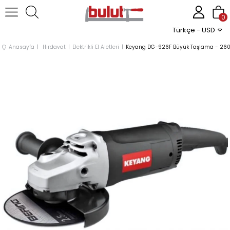
0
Türkçe - USD
Anasayfa
Hırdavat
Elektrikli El Aletleri
Keyang DG-926F Büyük Taşlama - 26