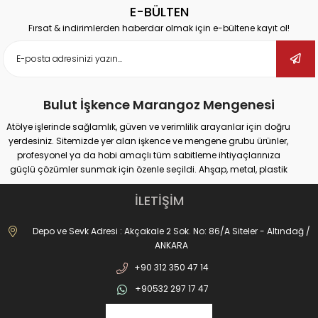
E-BÜLTEN
Fırsat & indirimlerden haberdar olmak için e-bültene kayıt ol!
Bulut İşkence Marangoz Mengenesi
Atölye işlerinde sağlamlık, güven ve verimlilik arayanlar için doğru
yerdesiniz. Sitemizde yer alan işkence ve mengene grubu ürünler,
profesyonel ya da hobi amaçlı tüm sabitleme ihtiyaçlarınıza
güçlü çözümler sunmak için özenle seçildi. Ahşap, metal, plastik
gibi farklı yüzeylerde güvenli tutuş sağlayan ürünlerimiz;
marangozluk, kaynak, delme, montaj ve tamir gibi pek çok alanda
İLETİŞİM
maksimum performans vadediyor.
İster büyük ölçekli sanayi tipi işler yapıyor olun, ister evde basit
Depo ve Sevk Adresi : Akçakale 2 Sok. No: 86/A Siteler - Altındağ /
onarımlar; doğru işkence ve mengeneyle hem iş güvenliğinizi
ANKARA
artırabilir hem de daha hassas sonuçlar elde edebilirsiniz. Dövme
+90 312 350 47 14
işkencelerden matkap mengenelerine, ray işkencelerinden kazancı
işkencesine kadar geniş ürün gamımızda her kullanım alanına
+90532 297 17 47
uygun alternatifler bulabilirsiniz. Hızlı açılır kapanır sistemler, kanca
tipi çözümler, uzun ömürlü döküm gövdeler ve kaymaz çene