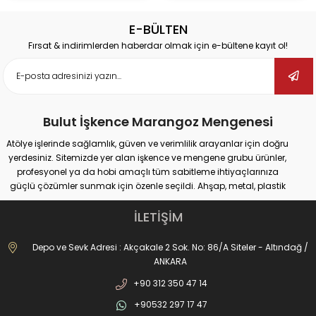
E-BÜLTEN
Fırsat & indirimlerden haberdar olmak için e-bültene kayıt ol!
Bulut İşkence Marangoz Mengenesi
Atölye işlerinde sağlamlık, güven ve verimlilik arayanlar için doğru
yerdesiniz. Sitemizde yer alan işkence ve mengene grubu ürünler,
profesyonel ya da hobi amaçlı tüm sabitleme ihtiyaçlarınıza
güçlü çözümler sunmak için özenle seçildi. Ahşap, metal, plastik
gibi farklı yüzeylerde güvenli tutuş sağlayan ürünlerimiz;
marangozluk, kaynak, delme, montaj ve tamir gibi pek çok alanda
İLETİŞİM
maksimum performans vadediyor.
İster büyük ölçekli sanayi tipi işler yapıyor olun, ister evde basit
Depo ve Sevk Adresi : Akçakale 2 Sok. No: 86/A Siteler - Altındağ /
onarımlar; doğru işkence ve mengeneyle hem iş güvenliğinizi
ANKARA
artırabilir hem de daha hassas sonuçlar elde edebilirsiniz. Dövme
+90 312 350 47 14
işkencelerden matkap mengenelerine, ray işkencelerinden kazancı
işkencesine kadar geniş ürün gamımızda her kullanım alanına
+90532 297 17 47
uygun alternatifler bulabilirsiniz. Hızlı açılır kapanır sistemler, kanca