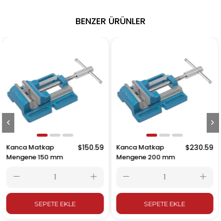
BENZER ÜRÜNLER
$110.12
Kanca Matkap
$150.59
Kanca Matkap
mm
Mengene 150 mm
Mengene 200 
E EKLE
SEPETE EKLE
SEPETE