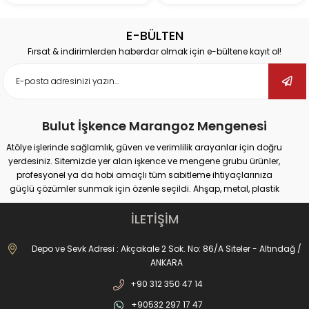
E-BÜLTEN
Fırsat & indirimlerden haberdar olmak için e-bültene kayıt ol!
Bulut İşkence Marangoz Mengenesi
Atölye işlerinde sağlamlık, güven ve verimlilik arayanlar için doğru
yerdesiniz. Sitemizde yer alan işkence ve mengene grubu ürünler,
profesyonel ya da hobi amaçlı tüm sabitleme ihtiyaçlarınıza
güçlü çözümler sunmak için özenle seçildi. Ahşap, metal, plastik
gibi farklı yüzeylerde güvenli tutuş sağlayan ürünlerimiz;
marangozluk, kaynak, delme, montaj ve tamir gibi pek çok alanda
İLETİŞİM
maksimum performans vadediyor.
İster büyük ölçekli sanayi tipi işler yapıyor olun, ister evde basit
Depo ve Sevk Adresi : Akçakale 2 Sok. No: 86/A Siteler - Altındağ /
onarımlar; doğru işkence ve mengeneyle hem iş güvenliğinizi
ANKARA
artırabilir hem de daha hassas sonuçlar elde edebilirsiniz. Dövme
+90 312 350 47 14
işkencelerden matkap mengenelerine, ray işkencelerinden kazancı
işkencesine kadar geniş ürün gamımızda her kullanım alanına
+90532 297 17 47