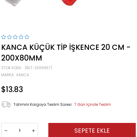
KANCA KÜÇÜK TIP İŞKENCE 20 CM -
200X80MM
STOK KODU
(BLT-2306957)
MARKA
:
KANCA
$13.83
Tahmini Kargoya Teslim Süresi
:
7 Gün İçinde Teslim