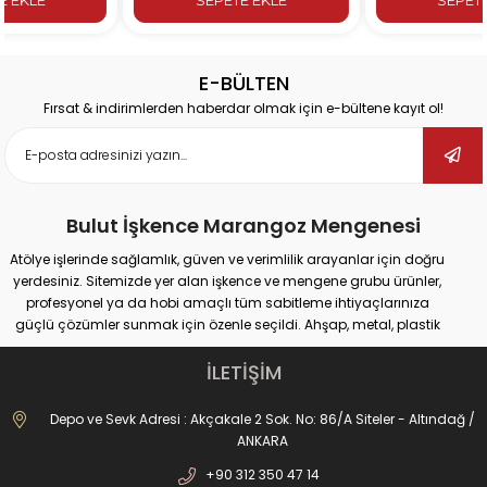
E-BÜLTEN
Fırsat & indirimlerden haberdar olmak için e-bültene kayıt ol!
Bulut İşkence Marangoz Mengenesi
Atölye işlerinde sağlamlık, güven ve verimlilik arayanlar için doğru
yerdesiniz. Sitemizde yer alan işkence ve mengene grubu ürünler,
profesyonel ya da hobi amaçlı tüm sabitleme ihtiyaçlarınıza
güçlü çözümler sunmak için özenle seçildi. Ahşap, metal, plastik
gibi farklı yüzeylerde güvenli tutuş sağlayan ürünlerimiz;
marangozluk, kaynak, delme, montaj ve tamir gibi pek çok alanda
İLETİŞİM
maksimum performans vadediyor.
İster büyük ölçekli sanayi tipi işler yapıyor olun, ister evde basit
Depo ve Sevk Adresi : Akçakale 2 Sok. No: 86/A Siteler - Altındağ /
onarımlar; doğru işkence ve mengeneyle hem iş güvenliğinizi
ANKARA
artırabilir hem de daha hassas sonuçlar elde edebilirsiniz. Dövme
+90 312 350 47 14
işkencelerden matkap mengenelerine, ray işkencelerinden kazancı