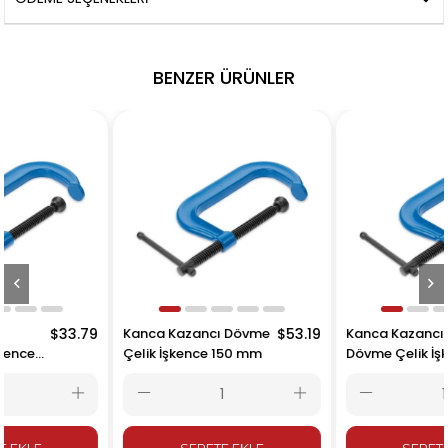
BENZER ÜRÜNLER
a Kazancı
$33.79
Kanca Kazancı Dövme
$53.19
Kanca
e Çelik İşkence
Çelik İşkence 150 mm
Dövme
mm
250 
SEPETE EKLE
SEPETE EKLE