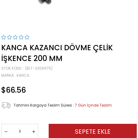
KANCA KAZANCI DÖVME ÇELIK
İŞKENCE 200 MM
STOK KODU
(BLT-2306975)
MARKA
:
KANCA
$66.56
Tahmini Kargoya Teslim Süresi
:
7 Gün İçinde Teslim