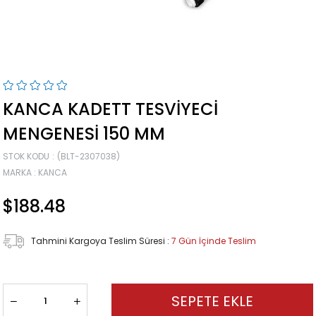
KANCA KADETT TESVIYECI
MENGENESI 150 MM
STOK KODU
(BLT-2307038)
MARKA
:
KANCA
$188.48
Tahmini Kargoya Teslim Süresi
:
7 Gün İçinde Teslim