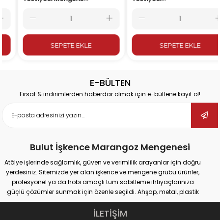
175 mm
Mengenesi 200 mm
SEPETE EKLE
SEPETE EKLE
E-BÜLTEN
Fırsat & indirimlerden haberdar olmak için e-bültene kayıt ol!
Bulut İşkence Marangoz Mengenesi
Atölye işlerinde sağlamlık, güven ve verimlilik arayanlar için doğru
yerdesiniz. Sitemizde yer alan işkence ve mengene grubu ürünler,
profesyonel ya da hobi amaçlı tüm sabitleme ihtiyaçlarınıza
güçlü çözümler sunmak için özenle seçildi. Ahşap, metal, plastik
gibi farklı yüzeylerde güvenli tutuş sağlayan ürünlerimiz;
marangozluk, kaynak, delme, montaj ve tamir gibi pek çok alanda
İLETİŞİM