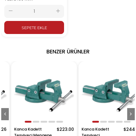
SEPETE EKLE
BENZER ÜRÜNLER
Kanca Kadett
$223.00
Kanca Kadett
$244.73
Tesviyeci Mengenesi
Tesviyeci