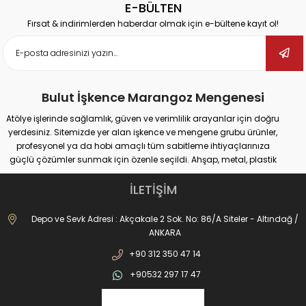
E-BÜLTEN
Fırsat & indirimlerden haberdar olmak için e-bültene kayıt ol!
Bulut İşkence Marangoz Mengenesi
Atölye işlerinde sağlamlık, güven ve verimlilik arayanlar için doğru
yerdesiniz. Sitemizde yer alan işkence ve mengene grubu ürünler,
profesyonel ya da hobi amaçlı tüm sabitleme ihtiyaçlarınıza
güçlü çözümler sunmak için özenle seçildi. Ahşap, metal, plastik
gibi farklı yüzeylerde güvenli tutuş sağlayan ürünlerimiz;
marangozluk, kaynak, delme, montaj ve tamir gibi pek çok alanda
İLETİŞİM
maksimum performans vadediyor.
İster büyük ölçekli sanayi tipi işler yapıyor olun, ister evde basit
Depo ve Sevk Adresi : Akçakale 2 Sok. No: 86/A Siteler - Altındağ /
onarımlar; doğru işkence ve mengeneyle hem iş güvenliğinizi
ANKARA
artırabilir hem de daha hassas sonuçlar elde edebilirsiniz. Dövme
+90 312 350 47 14
işkencelerden matkap mengenelerine, ray işkencelerinden kazancı
işkencesine kadar geniş ürün gamımızda her kullanım alanına
+90532 297 17 47
uygun alternatifler bulabilirsiniz. Hızlı açılır kapanır sistemler, kanca
tipi çözümler, uzun ömürlü döküm gövdeler ve kaymaz çene