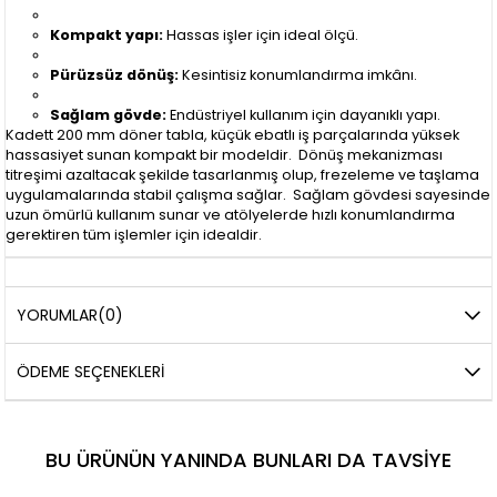
Kompakt yapı:
Hassas işler için ideal ölçü.
Pürüzsüz dönüş:
Kesintisiz konumlandırma imkânı.
Sağlam gövde:
Endüstriyel kullanım için dayanıklı yapı.
Kadett 200 mm döner tabla, küçük ebatlı iş parçalarında yüksek
hassasiyet sunan kompakt bir modeldir. Dönüş mekanizması
titreşimi azaltacak şekilde tasarlanmış olup, frezeleme ve taşlama
uygulamalarında stabil çalışma sağlar. Sağlam gövdesi sayesinde
uzun ömürlü kullanım sunar ve atölyelerde hızlı konumlandırma
gerektiren tüm işlemler için idealdir.
YORUMLAR
(0)
ÖDEME SEÇENEKLERI
BU ÜRÜNÜN YANINDA BUNLARI DA TAVSIYE