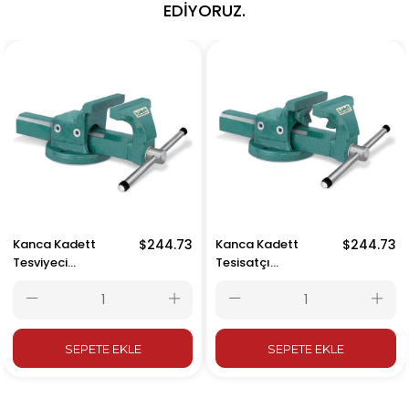
EDIYORUZ.
Kanca Kadett
$244.73
Kanca Kadett
$244.73
Tesviyeci
Tesisatçı
Mengenesi 200 mm
Mengenesi 200 mm
SEPETE EKLE
SEPETE EKLE