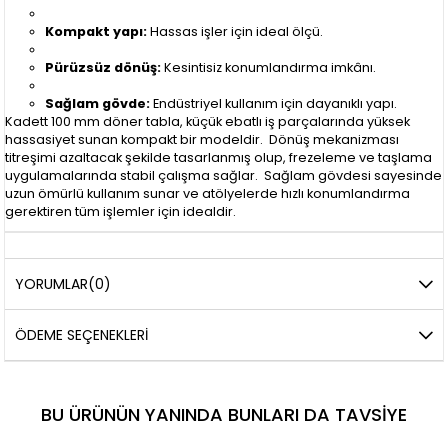
Kompakt yapı:
Hassas işler için ideal ölçü.
Pürüzsüz dönüş:
Kesintisiz konumlandırma imkânı.
Sağlam gövde:
Endüstriyel kullanım için dayanıklı yapı.
Kadett 100 mm döner tabla, küçük ebatlı iş parçalarında yüksek
hassasiyet sunan kompakt bir modeldir. Dönüş mekanizması
titreşimi azaltacak şekilde tasarlanmış olup, frezeleme ve taşlama
uygulamalarında stabil çalışma sağlar. Sağlam gövdesi sayesinde
uzun ömürlü kullanım sunar ve atölyelerde hızlı konumlandırma
gerektiren tüm işlemler için idealdir.
YORUMLAR
(0)
ÖDEME SEÇENEKLERI
BU ÜRÜNÜN YANINDA BUNLARI DA TAVSIYE