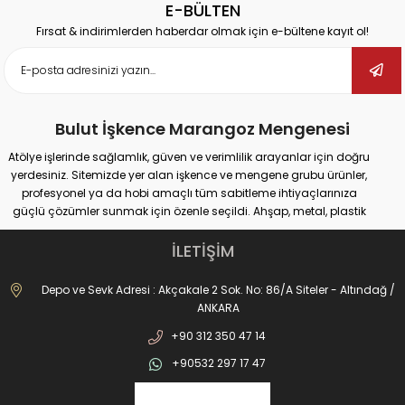
E-BÜLTEN
Fırsat & indirimlerden haberdar olmak için e-bültene kayıt ol!
Bulut İşkence Marangoz Mengenesi
Atölye işlerinde sağlamlık, güven ve verimlilik arayanlar için doğru
yerdesiniz. Sitemizde yer alan işkence ve mengene grubu ürünler,
profesyonel ya da hobi amaçlı tüm sabitleme ihtiyaçlarınıza
güçlü çözümler sunmak için özenle seçildi. Ahşap, metal, plastik
gibi farklı yüzeylerde güvenli tutuş sağlayan ürünlerimiz;
marangozluk, kaynak, delme, montaj ve tamir gibi pek çok alanda
İLETİŞİM
maksimum performans vadediyor.
İster büyük ölçekli sanayi tipi işler yapıyor olun, ister evde basit
Depo ve Sevk Adresi : Akçakale 2 Sok. No: 86/A Siteler - Altındağ /
onarımlar; doğru işkence ve mengeneyle hem iş güvenliğinizi
ANKARA
artırabilir hem de daha hassas sonuçlar elde edebilirsiniz. Dövme
+90 312 350 47 14
işkencelerden matkap mengenelerine, ray işkencelerinden kazancı
işkencesine kadar geniş ürün gamımızda her kullanım alanına
+90532 297 17 47
uygun alternatifler bulabilirsiniz. Hızlı açılır kapanır sistemler, kanca
tipi çözümler, uzun ömürlü döküm gövdeler ve kaymaz çene