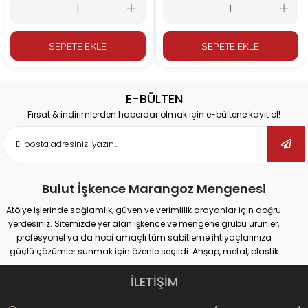
SEPETE EKLE
SEPETE EKLE
E-BÜLTEN
Fırsat & indirimlerden haberdar olmak için e-bültene kayıt ol!
Bulut İşkence Marangoz Mengenesi
Atölye işlerinde sağlamlık, güven ve verimlilik arayanlar için doğru
yerdesiniz. Sitemizde yer alan işkence ve mengene grubu ürünler,
profesyonel ya da hobi amaçlı tüm sabitleme ihtiyaçlarınıza
güçlü çözümler sunmak için özenle seçildi. Ahşap, metal, plastik
gibi farklı yüzeylerde güvenli tutuş sağlayan ürünlerimiz;
marangozluk, kaynak, delme, montaj ve tamir gibi pek çok alanda
İLETİŞİM
maksimum performans vadediyor.
İster büyük ölçekli sanayi tipi işler yapıyor olun, ister evde basit