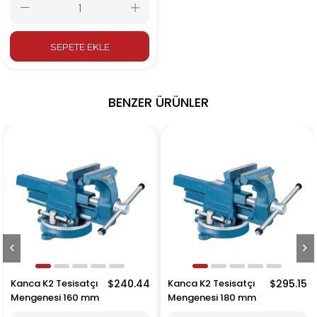
SEPETE EKLE
BENZER ÜRÜNLER
$174.03
Kanca K2 Tesisatçı
$240.44
Kanca K2 Tesisatçı
Mengenesi 160 mm
Mengenesi 180 mm