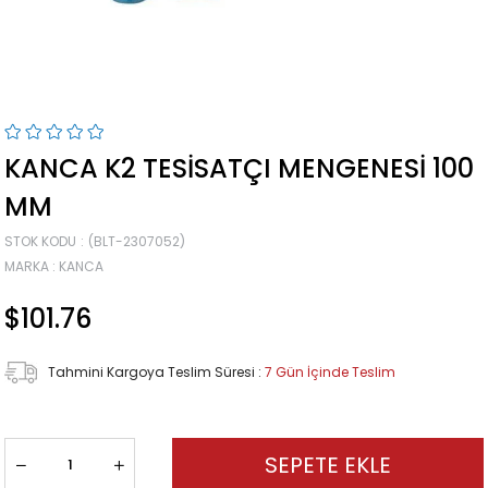
KANCA K2 TESISATÇI MENGENESI 100
MM
STOK KODU
(BLT-2307052)
MARKA
:
KANCA
$101.76
Tahmini Kargoya Teslim Süresi
:
7 Gün İçinde Teslim