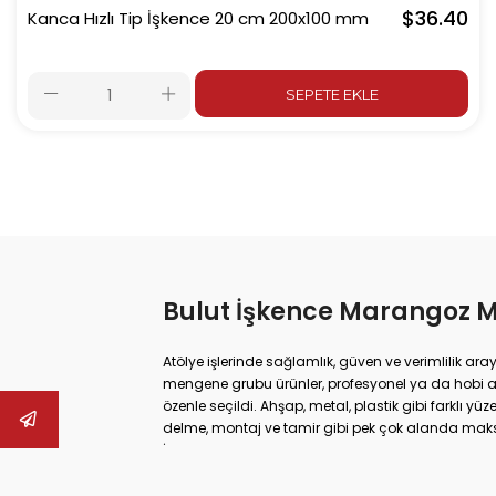
$36.40
Kanca Hızlı Tip İşkence 20 cm 200x100 mm
SEPETE EKLE
Bulut İşkence Marangoz 
Atölye işlerinde sağlamlık, güven ve verimlilik ara
mengene grubu ürünler, profesyonel ya da hobi 
özenle seçildi. Ahşap, metal, plastik gibi farklı 
delme, montaj ve tamir gibi pek çok alanda ma
İster büyük ölçekli sanayi tipi işler yapıyor olun,
güvenliğinizi artırabilir hem de daha hassas son
mengenelerine, ray işkencelerinden kazancı işk