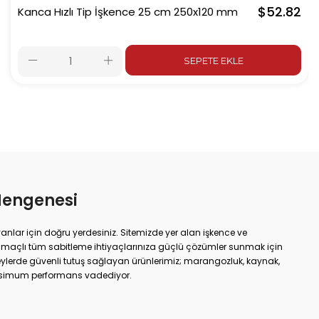
$52.82
Kanca Hızlı Tip İşkence 25 cm 250x120 mm
SEPETE EKLE
Mengenesi
yanlar için doğru yerdesiniz. Sitemizde yer alan işkence ve
amaçlı tüm sabitleme ihtiyaçlarınıza güçlü çözümler sunmak için
yüzeylerde güvenli tutuş sağlayan ürünlerimiz; marangozluk, kaynak,
ksimum performans vadediyor.
 ister evde basit onarımlar; doğru işkence ve mengeneyle hem iş
uçlar elde edebilirsiniz. Dövme işkencelerden matkap
encesine kadar geniş ürün gamımızda her kullanım alanına uygun