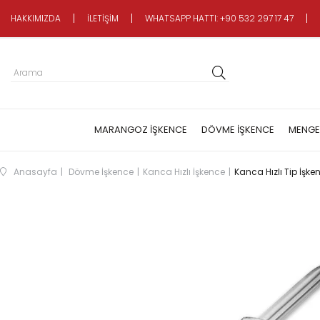
HAKKIMIZDA
İLETİŞİM
WHATSAPP HATTI: +90 532 297 17 47
MARANGOZ İŞKENCE
DÖVME İŞKENCE
MENGE
Anasayfa
Dövme İşkence
Kanca Hızlı İşkence
Kanca Hızlı Tip İş