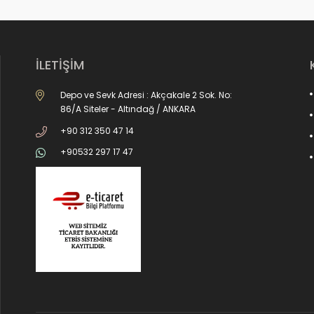
İLETİŞİM
Depo ve Sevk Adresi : Akçakale 2 Sok. No:
86/A Siteler - Altındağ / ANKARA
+90 312 350 47 14
+90532 297 17 47