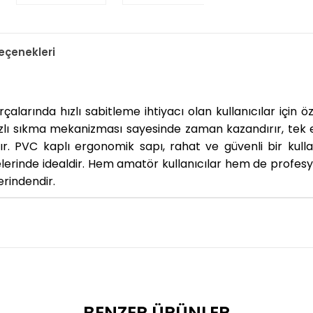
çenekleri
rçalarında hızlı sabitleme ihtiyacı olan kullanıcılar içi
zlı sıkma mekanizması sayesinde zaman kazandırır, tek elle
r. PVC kaplı ergonomik sapı, rahat ve güvenli bir kulla
lerinde idealdir. Hem amatör kullanıcılar hem de profesyo
erindendir.
BENZER ÜRÜNLER