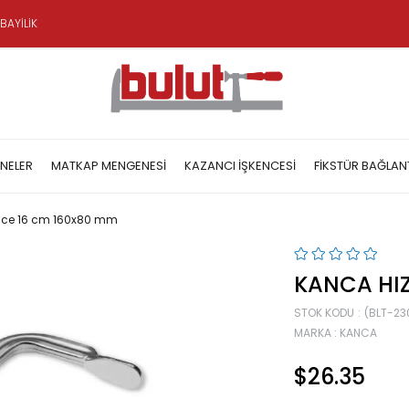
BAYİLİK
NELER
MATKAP MENGENESI
KAZANCI İŞKENCESI
FIKSTÜR BAĞLAN
kence 16 cm 160x80 mm
KANCA HIZ
STOK KODU
(BLT-23
MARKA
:
KANCA
$26.35