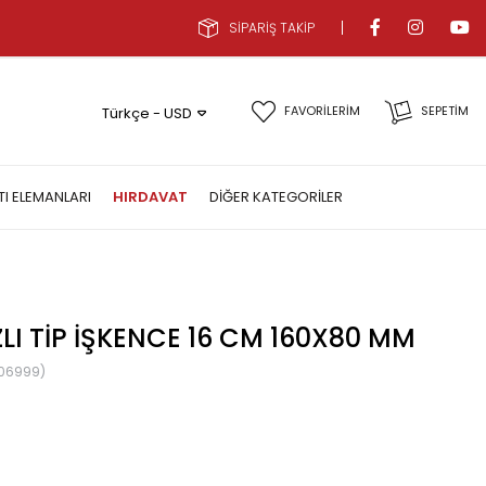
SİPARİŞ TAKİP
FAVORİLERİM
SEPETIM
Türkçe - USD
TI ELEMANLARI
HIRDAVAT
DIĞER KATEGORILER
LI TIP İŞKENCE 16 CM 160X80 MM
06999)