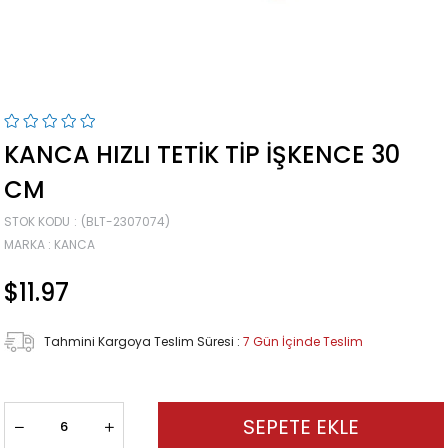
KANCA HIZLI TETIK TIP İŞKENCE 30
CM
STOK KODU
(BLT-2307074)
MARKA
:
KANCA
$11.97
Tahmini Kargoya Teslim Süresi
:
7 Gün İçinde Teslim