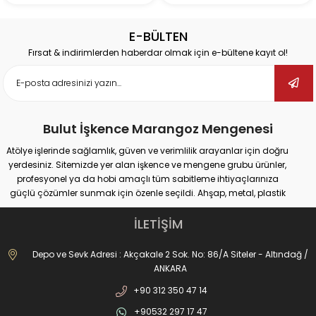
E-BÜLTEN
Fırsat & indirimlerden haberdar olmak için e-bültene kayıt ol!
Bulut İşkence Marangoz Mengenesi
Atölye işlerinde sağlamlık, güven ve verimlilik arayanlar için doğru
yerdesiniz. Sitemizde yer alan işkence ve mengene grubu ürünler,
profesyonel ya da hobi amaçlı tüm sabitleme ihtiyaçlarınıza
güçlü çözümler sunmak için özenle seçildi. Ahşap, metal, plastik
gibi farklı yüzeylerde güvenli tutuş sağlayan ürünlerimiz;
marangozluk, kaynak, delme, montaj ve tamir gibi pek çok alanda
İLETİŞİM
maksimum performans vadediyor.
İster büyük ölçekli sanayi tipi işler yapıyor olun, ister evde basit
Depo ve Sevk Adresi : Akçakale 2 Sok. No: 86/A Siteler - Altındağ /
onarımlar; doğru işkence ve mengeneyle hem iş güvenliğinizi
ANKARA
artırabilir hem de daha hassas sonuçlar elde edebilirsiniz. Dövme
+90 312 350 47 14
işkencelerden matkap mengenelerine, ray işkencelerinden kazancı
işkencesine kadar geniş ürün gamımızda her kullanım alanına
+90532 297 17 47