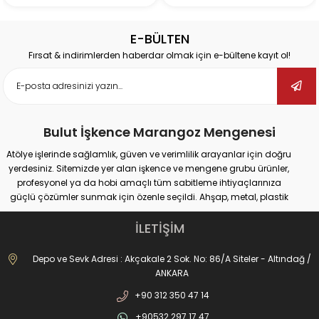
E-BÜLTEN
Fırsat & indirimlerden haberdar olmak için e-bültene kayıt ol!
Bulut İşkence Marangoz Mengenesi
Atölye işlerinde sağlamlık, güven ve verimlilik arayanlar için doğru
yerdesiniz. Sitemizde yer alan işkence ve mengene grubu ürünler,
profesyonel ya da hobi amaçlı tüm sabitleme ihtiyaçlarınıza
güçlü çözümler sunmak için özenle seçildi. Ahşap, metal, plastik
gibi farklı yüzeylerde güvenli tutuş sağlayan ürünlerimiz;
marangozluk, kaynak, delme, montaj ve tamir gibi pek çok alanda
İLETİŞİM
maksimum performans vadediyor.
İster büyük ölçekli sanayi tipi işler yapıyor olun, ister evde basit
Depo ve Sevk Adresi : Akçakale 2 Sok. No: 86/A Siteler - Altındağ /
onarımlar; doğru işkence ve mengeneyle hem iş güvenliğinizi
ANKARA
artırabilir hem de daha hassas sonuçlar elde edebilirsiniz. Dövme
+90 312 350 47 14
işkencelerden matkap mengenelerine, ray işkencelerinden kazancı
işkencesine kadar geniş ürün gamımızda her kullanım alanına
+90532 297 17 47