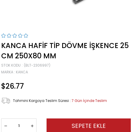
KANCA HAFIF TIP DÖVME İŞKENCE 25
CM 250X80 MM
STOK KODU
(BLT-2306997)
MARKA
:
KANCA
$26.77
Tahmini Kargoya Teslim Süresi
:
7 Gün İçinde Teslim