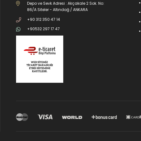
Depo ve Sevk Adresi : Akçakale 2 Sok. No:
86/A Siteler - Altındağ / ANKARA
+90 312 350 47 14
+90532 297 17 47