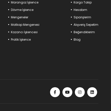
Marangoz İşkence
Kargo Takip
nan bu ürünlerle projelerinizde fark yaratın. Atölyenizin gücünü
Dövme İşkence
Hesabım
Mengeneler
Siparişlerim
Matkap Mengenesi
Alışveriş Sepetim
Kazancı İşkencesi
Beğendiklerim
Pratik İşkence
Blog