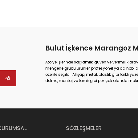
Bulut İşkence Marangoz 
Atölye işlerinde sağlamlık, güven ve verimlilik ara
mengene grubu ürünler, profesyonel ya da hobi 
özenle seçildi. Ahşap, metal, plastik gibi farklı 
delme, montaj ve tamir gibi pek çok alanda ma
İster büyük ölçekli sanayi tipi işler yapıyor olun,
güvenliğinizi artırabilir hem de daha hassas son
mengenelerine, ray işkencelerinden kazancı işk
alternatifler bulabilirsiniz. Hızlı açılır kapanır 
çene yapıları sayesinde işleriniz artık daha pratik
Ayrıca fikstür bağlantı elemanlarımız, üretim sür
sağlayarak verimliliği artırır. Kancalı çektirmeler
KURUMSAL
SÖZLEŞMELER
tam uyum sağlar. Mandal tipi pratik işkenceler ve m
ihtiyaçlarına özel çözümler sunar.