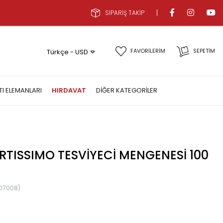
SİPARİŞ TAKİP
FAVORİLERİM
SEPETIM
Türkçe - USD
TI ELEMANLARI
HIRDAVAT
DIĞER KATEGORILER
TISSIMO TESVIYECI MENGENESI 100
07008)