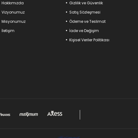
Hakkımızda
Gizlilik ve Güvenlik
Kaliteyi, dayanıklılığı ve işlevselliği bir arada su
artırmak için aradığınız her şey burada!
Vizyonumuz
Satış Sözleşmesi
Misyonumuz
Ödeme ve Teslimat
İletişim
İade ve Değişim
Kişisel Veriler Politikası