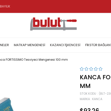
BAYİLİK
NELER
MATKAP MENGENESI
KAZANCI İŞKENCESI
FIKSTÜR BAĞLAN
ca FORTISSIMO Tesviyeci Mengenesi 100 mm
KANCA FOR
MM
STOK KODU
(BLT-23
MARKA
:
KANCA
$93.26