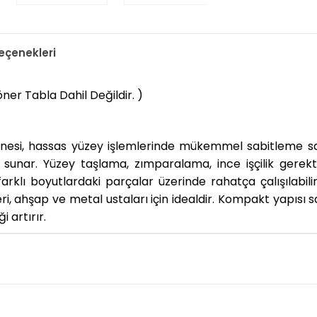
çenekleri
r Tabla Dahil Değildir. )
enesi, hassas yüzey işlemlerinde mükemmel sabitleme sa
 sunar. Yüzey taşlama, zımparalama, ince işçilik gerek
e farklı boyutlardaki parçalar üzerinde rahatça çalışılab
leri, ahşap ve metal ustaları için idealdir. Kompakt yapıs
i artırır.