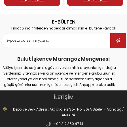
E-BÜLTEN
Fırsat & indirimlerden haberdar olmak için e-bültene kayıt ol!
Bulut İşkence Marangoz Mengenesi
Atölye işlerinde sağlamlık, güven ve verimlilik arayanlar için doğru
yerdesiniz. Sitemizde yer alan işkence ve mengene grubu ürünler,
profesyonel ya da hobi amaçlı tüm sabitleme ihtiyaçlarınıza
güçlü çözümler sunmak için özenle seçildi. Ahşap, metal, plastik
gibi farklı yüzeylerde güvenli tutuş sağlayan ürünlerimiz;
marangozluk, kaynak, delme, montaj ve tamir gibi pek çok alanda
İLETİŞİM
maksimum performans vadediyor.
İster büyük ölçekli sanayi tipi işler yapıyor olun, ister evde basit
Depo ve Sevk Adresi : Akçakale 2 Sok. No: 86/A Siteler - Altındağ /
onarımlar; doğru işkence ve mengeneyle hem iş güvenliğinizi
ANKARA
artırabilir hem de daha hassas sonuçlar elde edebilirsiniz. Dövme
+90 312 350 47 14
işkencelerden matkap mengenelerine, ray işkencelerinden kazancı