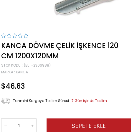
KANCA DÖVME ÇELIK İŞKENCE 120
CM 1200X120MM
STOK KODU
(BLT-2306988)
MARKA
:
KANCA
$46.63
Tahmini Kargoya Teslim Süresi
:
7 Gün İçinde Teslim