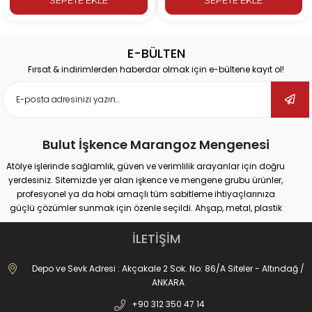
E-BÜLTEN
Fırsat & indirimlerden haberdar olmak için e-bültene kayıt ol!
Bulut İşkence Marangoz Mengenesi
Atölye işlerinde sağlamlık, güven ve verimlilik arayanlar için doğru
yerdesiniz. Sitemizde yer alan işkence ve mengene grubu ürünler,
profesyonel ya da hobi amaçlı tüm sabitleme ihtiyaçlarınıza
güçlü çözümler sunmak için özenle seçildi. Ahşap, metal, plastik
gibi farklı yüzeylerde güvenli tutuş sağlayan ürünlerimiz;
marangozluk, kaynak, delme, montaj ve tamir gibi pek çok alanda
İLETİŞİM
maksimum performans vadediyor.
İster büyük ölçekli sanayi tipi işler yapıyor olun, ister evde basit
Depo ve Sevk Adresi : Akçakale 2 Sok. No: 86/A Siteler - Altındağ /
onarımlar; doğru işkence ve mengeneyle hem iş güvenliğinizi
ANKARA
artırabilir hem de daha hassas sonuçlar elde edebilirsiniz. Dövme
+90 312 350 47 14
işkencelerden matkap mengenelerine, ray işkencelerinden kazancı