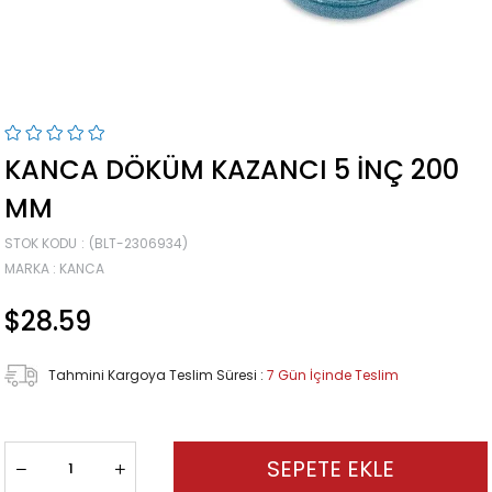
KANCA DÖKÜM KAZANCI 5 INÇ 200
MM
STOK KODU
(BLT-2306934)
MARKA
:
KANCA
$28.59
Tahmini Kargoya Teslim Süresi
:
7 Gün İçinde Teslim