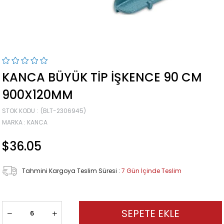
KANCA BÜYÜK TIP İŞKENCE 90 CM
900X120MM
STOK KODU
(BLT-2306945)
MARKA
:
KANCA
$36.05
Tahmini Kargoya Teslim Süresi
:
7 Gün İçinde Teslim