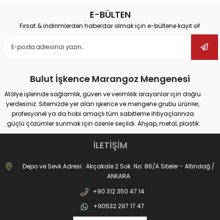
E-BÜLTEN
Fırsat & indirimlerden haberdar olmak için e-bültene kayıt ol!
Bulut İşkence Marangoz Mengenesi
Atölye işlerinde sağlamlık, güven ve verimlilik arayanlar için doğru
yerdesiniz. Sitemizde yer alan işkence ve mengene grubu ürünler,
profesyonel ya da hobi amaçlı tüm sabitleme ihtiyaçlarınıza
güçlü çözümler sunmak için özenle seçildi. Ahşap, metal, plastik
gibi farklı yüzeylerde güvenli tutuş sağlayan ürünlerimiz;
marangozluk, kaynak, delme, montaj ve tamir gibi pek çok alanda
İLETİŞİM
maksimum performans vadediyor.
İster büyük ölçekli sanayi tipi işler yapıyor olun, ister evde basit
Depo ve Sevk Adresi : Akçakale 2 Sok. No: 86/A Siteler - Altındağ /
onarımlar; doğru işkence ve mengeneyle hem iş güvenliğinizi
ANKARA
artırabilir hem de daha hassas sonuçlar elde edebilirsiniz. Dövme
+90 312 350 47 14
işkencelerden matkap mengenelerine, ray işkencelerinden kazancı
işkencesine kadar geniş ürün gamımızda her kullanım alanına
+90532 297 17 47
uygun alternatifler bulabilirsiniz. Hızlı açılır kapanır sistemler, kanca