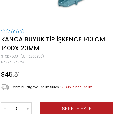
KANCA BÜYÜK TIP İŞKENCE 140 CM
1400X120MM
STOK KODU
(BLT-2306950)
MARKA
:
KANCA
$45.51
Tahmini Kargoya Teslim Süresi
:
7 Gün İçinde Teslim