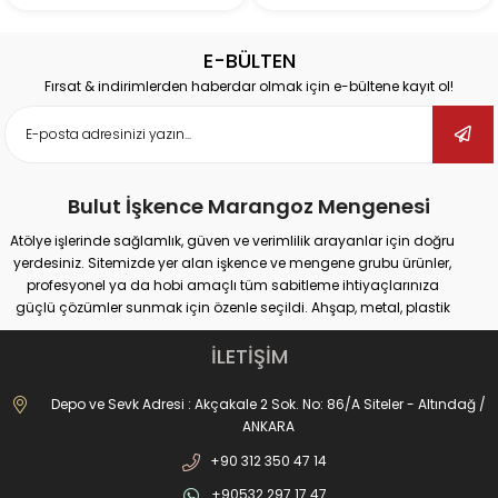
E-BÜLTEN
Fırsat & indirimlerden haberdar olmak için e-bültene kayıt ol!
Bulut İşkence Marangoz Mengenesi
Atölye işlerinde sağlamlık, güven ve verimlilik arayanlar için doğru
yerdesiniz. Sitemizde yer alan işkence ve mengene grubu ürünler,
profesyonel ya da hobi amaçlı tüm sabitleme ihtiyaçlarınıza
güçlü çözümler sunmak için özenle seçildi. Ahşap, metal, plastik
gibi farklı yüzeylerde güvenli tutuş sağlayan ürünlerimiz;
marangozluk, kaynak, delme, montaj ve tamir gibi pek çok alanda
İLETİŞİM
maksimum performans vadediyor.
İster büyük ölçekli sanayi tipi işler yapıyor olun, ister evde basit
Depo ve Sevk Adresi : Akçakale 2 Sok. No: 86/A Siteler - Altındağ /
onarımlar; doğru işkence ve mengeneyle hem iş güvenliğinizi
ANKARA
artırabilir hem de daha hassas sonuçlar elde edebilirsiniz. Dövme
+90 312 350 47 14
işkencelerden matkap mengenelerine, ray işkencelerinden kazancı
işkencesine kadar geniş ürün gamımızda her kullanım alanına
+90532 297 17 47