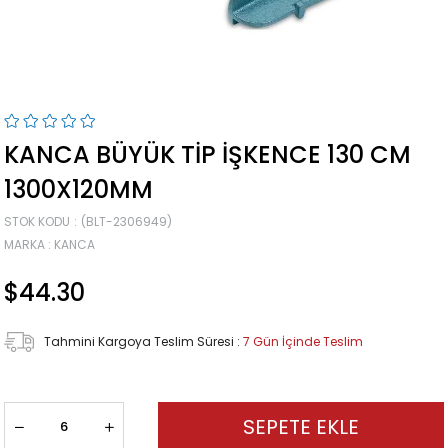
KANCA BÜYÜK TIP İŞKENCE 130 CM
1300X120MM
STOK KODU
(BLT-2306949)
MARKA
:
KANCA
$44.30
Tahmini Kargoya Teslim Süresi
:
7 Gün İçinde Teslim