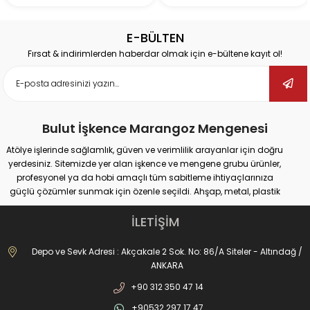
E-BÜLTEN
Fırsat & indirimlerden haberdar olmak için e-bültene kayıt ol!
Bulut İşkence Marangoz Mengenesi
Atölye işlerinde sağlamlık, güven ve verimlilik arayanlar için doğru
yerdesiniz. Sitemizde yer alan işkence ve mengene grubu ürünler,
profesyonel ya da hobi amaçlı tüm sabitleme ihtiyaçlarınıza
güçlü çözümler sunmak için özenle seçildi. Ahşap, metal, plastik
gibi farklı yüzeylerde güvenli tutuş sağlayan ürünlerimiz;
marangozluk, kaynak, delme, montaj ve tamir gibi pek çok alanda
İLETİŞİM
maksimum performans vadediyor.
İster büyük ölçekli sanayi tipi işler yapıyor olun, ister evde basit
Depo ve Sevk Adresi : Akçakale 2 Sok. No: 86/A Siteler - Altındağ /
onarımlar; doğru işkence ve mengeneyle hem iş güvenliğinizi
ANKARA
artırabilir hem de daha hassas sonuçlar elde edebilirsiniz. Dövme
+90 312 350 47 14
işkencelerden matkap mengenelerine, ray işkencelerinden kazancı
işkencesine kadar geniş ürün gamımızda her kullanım alanına
+90532 297 17 47