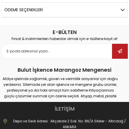
ÖDEME SEÇENEKLERI
E-BÜLTEN
Fırsat & indirimlerden haberdar olmak için e-bültene kayıt ol!
Bulut İşkence Marangoz Mengenesi
Atölye işlerinde sağlamlık, güven ve verimlilik arayanlar için doğru
yerdesiniz. Sitemizde yer alan işkence ve mengene grubu ürünler,
profesyonel ya da hobi amaçlı tüm sabitleme ihtiyaçlarınıza
güçlü çözümler sunmak için özenle seçildi. Ahşap, metal, plastik
gibi farklı yüzeylerde güvenli tutuş sağlayan ürünlerimiz;
marangozluk, kaynak, delme, montaj ve tamir gibi pek çok alanda
İLETİŞİM
maksimum performans vadediyor.
İster büyük ölçekli sanayi tipi işler yapıyor olun, ister evde basit
Depo ve Sevk Adresi : Akçakale 2 Sok. No: 86/A Siteler - Altındağ /
onarımlar; doğru işkence ve mengeneyle hem iş güvenliğinizi
ANKARA