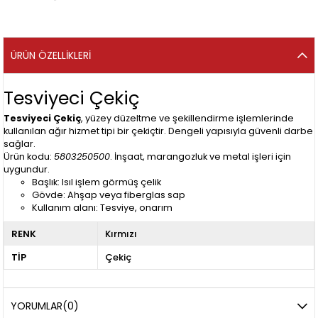
ÜRÜN ÖZELLIKLERI
Tesviyeci Çekiç
Tesviyeci Çekiç
, yüzey düzeltme ve şekillendirme işlemlerinde
kullanılan ağır hizmet tipi bir çekiçtir. Dengeli yapısıyla güvenli darbe
sağlar.
Ürün kodu:
5803250500
. İnşaat, marangozluk ve metal işleri için
uygundur.
Başlık: Isıl işlem görmüş çelik
Gövde: Ahşap veya fiberglas sap
Kullanım alanı: Tesviye, onarım
RENK
Kırmızı
TİP
Çekiç
YORUMLAR
(0)