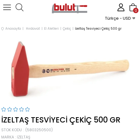
0
Türkçe - USD
Anasayfa
Hırdavat
El Aletleri
Çekiç
İzeltaş Tesviyeci Çekiç 500 gr
İZELTAŞ TESVIYECI ÇEKIÇ 500 GR
STOK KODU
(5803250500)
MARKA
:
İZELTAŞ