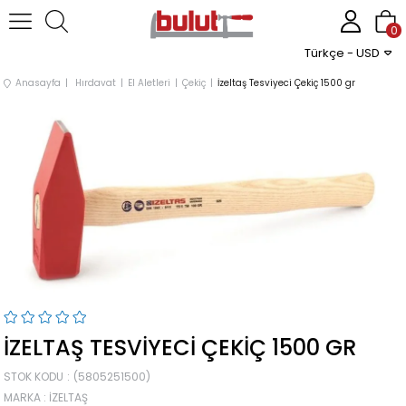
0
Türkçe - USD
Anasayfa
Hırdavat
El Aletleri
Çekiç
İzeltaş Tesviyeci Çekiç 1500 gr
İZELTAŞ TESVIYECI ÇEKIÇ 1500 GR
STOK KODU
(5805251500)
MARKA
:
İZELTAŞ