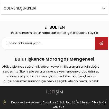
ÖDEME SEÇENEKLERI
E-BÜLTEN
Fırsat & indirimlerden haberdar olmak için e-bültene kayıt ol!
Bulut İşkence Marangoz Mengenesi
Atölye işlerinde sağlamlık, güven ve verimlilik arayanlar için doğru
yerdesiniz. Sitemizde yer alan işkence ve mengene grubu ürünler,
profesyonel ya da hobi amaçlı tüm sabitleme ihtiyaçlarınıza
güçlü çözümler sunmak için özenle seçildi. Ahşap, metal, plastik
gibi farklı yüzeylerde güvenli tutuş sağlayan ürünlerimiz;
marangozluk, kaynak, delme, montaj ve tamir gibi pek çok alanda
İLETİŞİM
maksimum performans vadediyor.
İster büyük ölçekli sanayi tipi işler yapıyor olun, ister evde basit
Depo ve Sevk Adresi : Akçakale 2 Sok. No: 86/A Siteler - Altındağ /
onarımlar; doğru işkence ve mengeneyle hem iş güvenliğinizi
ANKARA