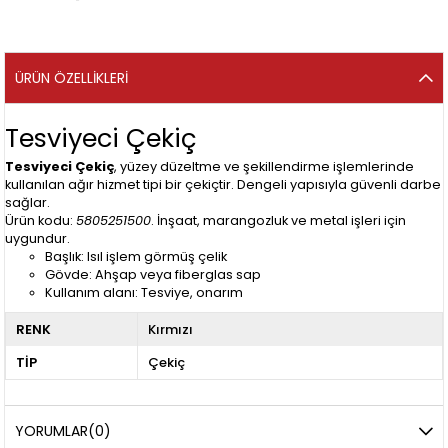
ÜRÜN ÖZELLIKLERI
Tesviyeci Çekiç
Tesviyeci Çekiç
, yüzey düzeltme ve şekillendirme işlemlerinde
kullanılan ağır hizmet tipi bir çekiçtir. Dengeli yapısıyla güvenli darbe
sağlar.
Ürün kodu:
5805251500
. İnşaat, marangozluk ve metal işleri için
uygundur.
Başlık: Isıl işlem görmüş çelik
Gövde: Ahşap veya fiberglas sap
Kullanım alanı: Tesviye, onarım
RENK
Kırmızı
TİP
Çekiç
YORUMLAR
(0)