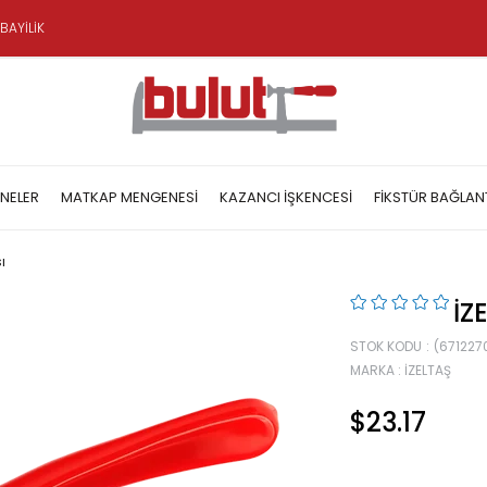
BAYİLİK
NELER
MATKAP MENGENESI
KAZANCI İŞKENCESI
FIKSTÜR BAĞLAN
ı
İZ
STOK KODU
(671227
MARKA
:
İZELTAŞ
$23.17