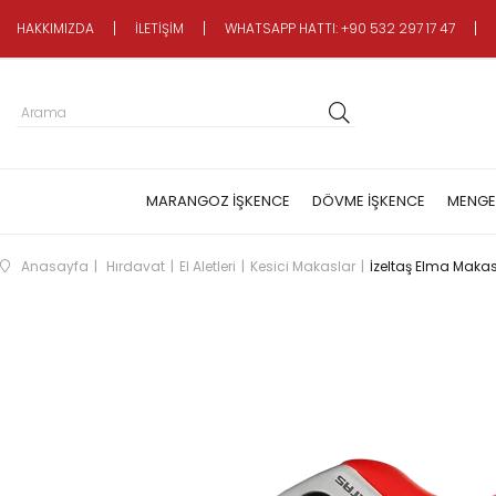
HAKKIMIZDA
İLETİŞİM
WHATSAPP HATTI: +90 532 297 17 47
MARANGOZ İŞKENCE
DÖVME İŞKENCE
MENGE
Anasayfa
Hırdavat
El Aletleri
Kesici Makaslar
İzeltaş Elma Makas