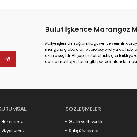
Bulut İşkence Marangoz 
Atölye işlerinde sağlamlık, güven ve verimlilik ara
mengene grubu ürünler, profesyonel ya da hobi 
özenle seçildi. Ahşap, metal, plastik gibi farklı 
delme, montaj ve tamir gibi pek çok alanda ma
İster büyük ölçekli sanayi tipi işler yapıyor olun,
güvenliğinizi artırabilir hem de daha hassas son
mengenelerine, ray işkencelerinden kazancı işk
alternatifler bulabilirsiniz. Hızlı açılır kapanır 
çene yapıları sayesinde işleriniz artık daha pratik
Ayrıca fikstür bağlantı elemanlarımız, üretim sür
sağlayarak verimliliği artırır. Kancalı çektirmeler
KURUMSAL
SÖZLEŞMELER
tam uyum sağlar. Mandal tipi pratik işkenceler ve m
ihtiyaçlarına özel çözümler sunar.
Hakkımızda
Gizlilik ve Güvenlik
Kaliteyi, dayanıklılığı ve işlevselliği bir arada su
artırmak için aradığınız her şey burada!
Vizyonumuz
Satış Sözleşmesi