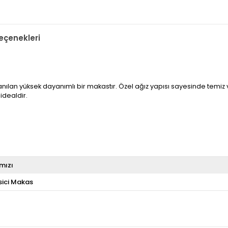
çenekleri
llanılan yüksek dayanımlı bir makastır. Özel ağız yapısı sayesinde temi
 idealdir.
rmızı
sici Makas