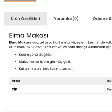
Ürün Özellikleri
Yorumlar
(0)
Ödeme Se
Elma Makası
Elma Makası
, sac, tel veya hafif metal yüzeylerin kesiminde ku
Ürün kodu:
6712270210
. Endüstriyel ve hobi amaçlı kullanımlar için
Kesim yönü: Sağ/Sol
Malzeme: Isıl işlem görmüş çelik
Kullanım alanı: Sac kesimi, tesisat
RENK
Kı
TİP
Ke