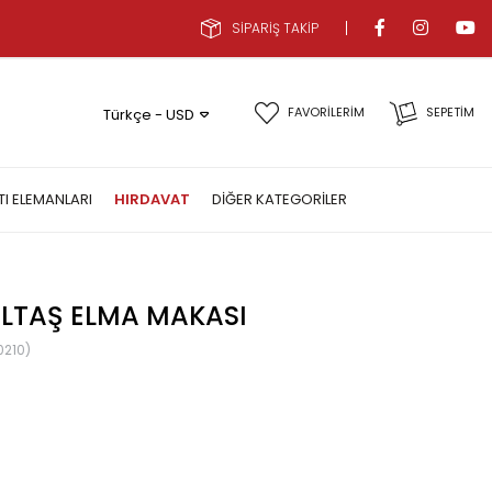
SİPARİŞ TAKİP
FAVORİLERİM
SEPETIM
Türkçe - USD
TI ELEMANLARI
HIRDAVAT
DIĞER KATEGORILER
ELTAŞ ELMA MAKASI
0210)