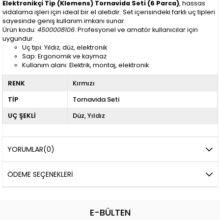
Elektronikçi Tip (Klemens) Tornavida Seti (6 Parca)
, hassas
vidalama işleri için ideal bir el aletidir. Set içerisindeki farklı uç tipleri
sayesinde geniş kullanım imkanı sunar.
Ürün kodu:
4500008106
. Profesyonel ve amatör kullanıcılar için
uygundur.
Uç tipi: Yıldız, düz, elektronik
Sap: Ergonomik ve kaymaz
Kullanım alanı: Elektrik, montaj, elektronik
RENK
Kırmızı
TİP
Tornavida Seti
UÇ ŞEKLİ
Düz
Yıldız
YORUMLAR
(0)
ÖDEME SEÇENEKLERI
E-BÜLTEN