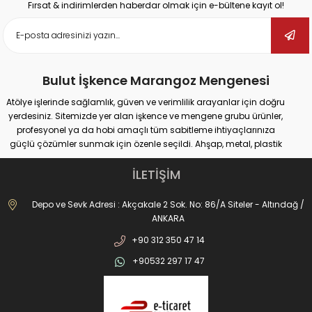
Fırsat & indirimlerden haberdar olmak için e-bültene kayıt ol!
Bulut İşkence Marangoz Mengenesi
Atölye işlerinde sağlamlık, güven ve verimlilik arayanlar için doğru
yerdesiniz. Sitemizde yer alan işkence ve mengene grubu ürünler,
profesyonel ya da hobi amaçlı tüm sabitleme ihtiyaçlarınıza
güçlü çözümler sunmak için özenle seçildi. Ahşap, metal, plastik
gibi farklı yüzeylerde güvenli tutuş sağlayan ürünlerimiz;
marangozluk, kaynak, delme, montaj ve tamir gibi pek çok alanda
İLETİŞİM
maksimum performans vadediyor.
İster büyük ölçekli sanayi tipi işler yapıyor olun, ister evde basit
Depo ve Sevk Adresi : Akçakale 2 Sok. No: 86/A Siteler - Altındağ /
onarımlar; doğru işkence ve mengeneyle hem iş güvenliğinizi
ANKARA
artırabilir hem de daha hassas sonuçlar elde edebilirsiniz. Dövme
+90 312 350 47 14
işkencelerden matkap mengenelerine, ray işkencelerinden kazancı
işkencesine kadar geniş ürün gamımızda her kullanım alanına
+90532 297 17 47
uygun alternatifler bulabilirsiniz. Hızlı açılır kapanır sistemler, kanca
tipi çözümler, uzun ömürlü döküm gövdeler ve kaymaz çene
yapıları sayesinde işleriniz artık daha pratik ve profesyonel olacak.
Ayrıca fikstür bağlantı elemanlarımız, üretim süreçlerinde sabit