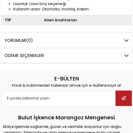
Uzunluk: Uzun boy seçeneği
Kullanım alanı: Otomotiv, montaj, bakım
TİP
Allen Anahtarları
YORUMLAR
(0)
ÖDEME SEÇENEKLERI
E-BÜLTEN
Fırsat & indirimlerden haberdar olmak için e-bültene kayıt ol!
Bulut İşkence Marangoz Mengenesi
Atölye işlerinde sağlamlık, güven ve verimlilik arayanlar için doğru
yerdesiniz. Sitemizde yer alan işkence ve mengene grubu ürünler,