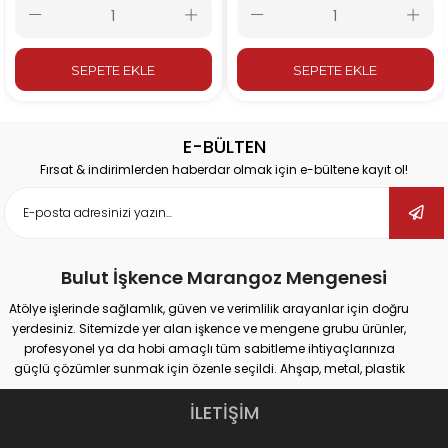
 EKLE
SEPETE EKLE
SEPETE
E-BÜLTEN
Fırsat & indirimlerden haberdar olmak için e-bültene kayıt ol!
Bulut İşkence Marangoz Mengenesi
Atölye işlerinde sağlamlık, güven ve verimlilik arayanlar için doğru
yerdesiniz. Sitemizde yer alan işkence ve mengene grubu ürünler,
profesyonel ya da hobi amaçlı tüm sabitleme ihtiyaçlarınıza
güçlü çözümler sunmak için özenle seçildi. Ahşap, metal, plastik
gibi farklı yüzeylerde güvenli tutuş sağlayan ürünlerimiz;
marangozluk, kaynak, delme, montaj ve tamir gibi pek çok alanda
İLETİŞİM
maksimum performans vadediyor.