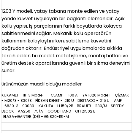
1203 Y modeli, yatay tabana monte edilen ve yatay
yönde kuvvet uygulayan bir bağlantı elemanıdır. Açık
kollu yapısı, iş parçalarının farklı boyutlarda kolayca
sabitlenmesini sağlar. Mekanik kolu operatörün
kullanımını kolaylaştırırken, sabitleme kuvvetini
doğrudan aktarır. Endüstriyel uygulamalarda sıklıkla
tercih edilen bu model; metal işleme, montaj hatları ve
üretim destek aparatlarında güvenli bir sıkma deneyimi
sunar.
Ürünümüzün muadil olduğu modeller;
KUKAMET - 111-3 Modeli CLAMP - 100 A - YA 1020 Modeli ÇİZMAK
- M20/3 - 830/3 FİKSAN KENET - 210 U DESTACO - 215 U AMF
- 6830-3 - 93039 KAKUTA - H 150/2B BRAUER - 230/M SPEEDY
BLOCK - AA250 - 75/A GOOD HAND - GH 21502 B
ELASA+GANTER (DE) - GN820-115-M