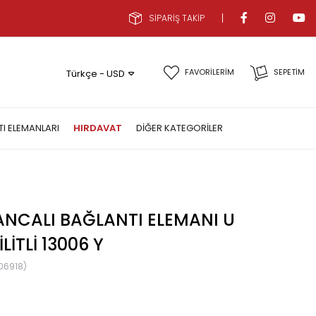
SİPARİŞ TAKİP
FAVORİLERİM
SEPETIM
Türkçe - USD
TI ELEMANLARI
HIRDAVAT
DIĞER KATEGORILER
NCALI BAĞLANTI ELEMANI U
LITLI 13006 Y
06918)