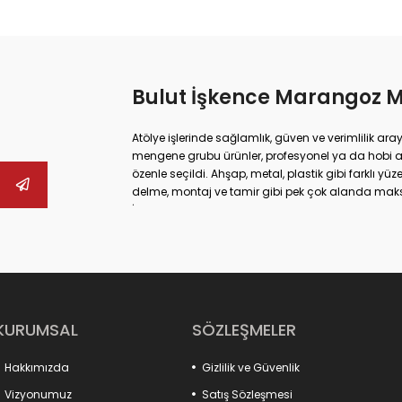
Bulut İşkence Marangoz 
Atölye işlerinde sağlamlık, güven ve verimlilik ara
mengene grubu ürünler, profesyonel ya da hobi 
özenle seçildi. Ahşap, metal, plastik gibi farklı 
delme, montaj ve tamir gibi pek çok alanda ma
İster büyük ölçekli sanayi tipi işler yapıyor olun,
güvenliğinizi artırabilir hem de daha hassas son
mengenelerine, ray işkencelerinden kazancı işk
alternatifler bulabilirsiniz. Hızlı açılır kapanır 
çene yapıları sayesinde işleriniz artık daha pratik
Ayrıca fikstür bağlantı elemanlarımız, üretim sür
sağlayarak verimliliği artırır. Kancalı çektirmeler
KURUMSAL
SÖZLEŞMELER
tam uyum sağlar. Mandal tipi pratik işkenceler ve m
ihtiyaçlarına özel çözümler sunar.
Hakkımızda
Gizlilik ve Güvenlik
Kaliteyi, dayanıklılığı ve işlevselliği bir arada su
artırmak için aradığınız her şey burada!
Vizyonumuz
Satış Sözleşmesi