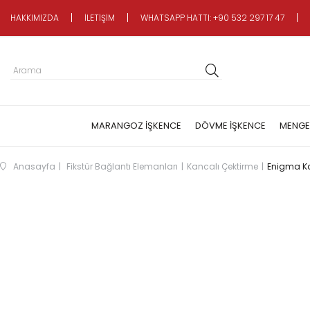
HAKKIMIZDA
İLETİŞİM
WHATSAPP HATTI: +90 532 297 17 47
MARANGOZ İŞKENCE
DÖVME İŞKENCE
MENGE
Anasayfa
Fikstür Bağlantı Elemanları
Kancalı Çektirme
Enigma Kan