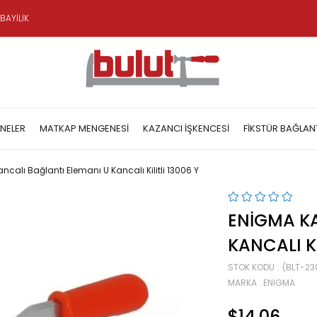
BAYİLİK
NELER
MATKAP MENGENESI
KAZANCI İŞKENCESI
FIKSTÜR BAĞLAN
calı Bağlantı Elemanı U Kancalı Kilitli 13006 Y
ENIGMA KA
KANCALI KI
STOK KODU
(BLT-23
MARKA
:
ENIGMA
$14.06