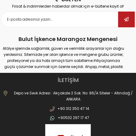
Fırsat & indirimlerden haberdar olmak için e-bültene kayıt ol!
Bulut İşkence Marangoz Mengenesi
Atölye işlerinde sağlamlık, güven ve verimlilik arayanlar için doğru
yerdesiniz. Sitemizde yer alan işkence ve mengene grubu ürünler,
profesyonel ya da hobi amaçlı tüm sabitleme ihtiyaçlarınıza
güçlü çözümler sunmak için özenle seçildi. Ahşap, metal, plastik
gibi farklı yüzeylerde güvenli tutuş sağlayan ürünlerimiz;
marangozluk, kaynak, delme, montaj ve tamir gibi pek çok alanda
İLETİŞİM
maksimum performans vadediyor.
İster büyük ölçekli sanayi tipi işler yapıyor olun, ister evde basit
Depo ve Sevk Adresi : Akçakale 2 Sok. No: 86/A Siteler - Altındağ /
onarımlar; doğru işkence ve mengeneyle hem iş güvenliğinizi
ANKARA
artırabilir hem de daha hassas sonuçlar elde edebilirsiniz. Dövme
+90 312 350 47 14
işkencelerden matkap mengenelerine, ray işkencelerinden kazancı
işkencesine kadar geniş ürün gamımızda her kullanım alanına
+90532 297 17 47
uygun alternatifler bulabilirsiniz. Hızlı açılır kapanır sistemler, kanca
tipi çözümler, uzun ömürlü döküm gövdeler ve kaymaz çene
yapıları sayesinde işleriniz artık daha pratik ve profesyonel olacak.