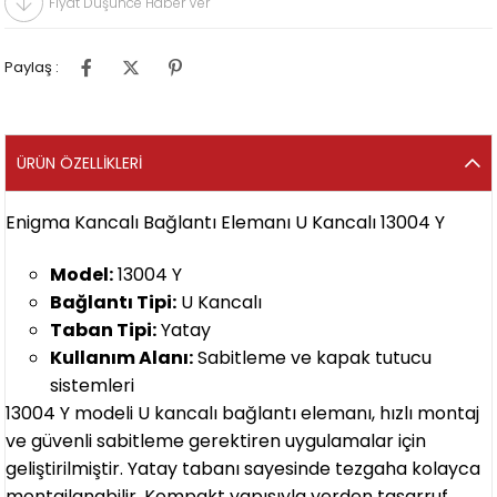
Fiyat Düşünce Haber Ver
Paylaş :
ÜRÜN ÖZELLIKLERI
Enigma Kancalı Bağlantı Elemanı U Kancalı 13004 Y
Model:
13004 Y
Bağlantı Tipi:
U Kancalı
Taban Tipi:
Yatay
Kullanım Alanı:
Sabitleme ve kapak tutucu
sistemleri
13004 Y modeli U kancalı bağlantı elemanı, hızlı montaj
ve güvenli sabitleme gerektiren uygulamalar için
geliştirilmiştir. Yatay tabanı sayesinde tezgaha kolayca
montajlanabilir. Kompakt yapısıyla yerden tasarruf