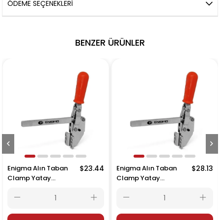
ÖDEME SEÇENEKLERI
BENZER ÜRÜNLER
Enigma Alın Taban
$23.44
Enigma Alın Taban
$28.13
Clamp Yatay
Clamp Yatay
Bağlantı Elemanı
Bağlantı Elemanı 1105
1104 A-L
A-L