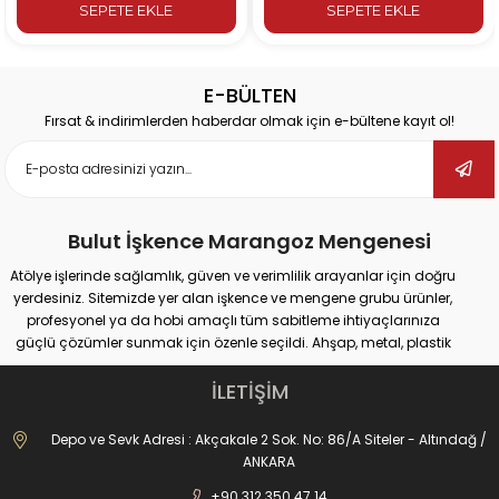
SEPETE EKLE
SEPETE EKLE
E-BÜLTEN
Fırsat & indirimlerden haberdar olmak için e-bültene kayıt ol!
Bulut İşkence Marangoz Mengenesi
Atölye işlerinde sağlamlık, güven ve verimlilik arayanlar için doğru
yerdesiniz. Sitemizde yer alan işkence ve mengene grubu ürünler,
profesyonel ya da hobi amaçlı tüm sabitleme ihtiyaçlarınıza
güçlü çözümler sunmak için özenle seçildi. Ahşap, metal, plastik
gibi farklı yüzeylerde güvenli tutuş sağlayan ürünlerimiz;
marangozluk, kaynak, delme, montaj ve tamir gibi pek çok alanda
İLETİŞİM
maksimum performans vadediyor.
İster büyük ölçekli sanayi tipi işler yapıyor olun, ister evde basit
Depo ve Sevk Adresi : Akçakale 2 Sok. No: 86/A Siteler - Altındağ /
onarımlar; doğru işkence ve mengeneyle hem iş güvenliğinizi
ANKARA
artırabilir hem de daha hassas sonuçlar elde edebilirsiniz. Dövme
+90 312 350 47 14
işkencelerden matkap mengenelerine, ray işkencelerinden kazancı