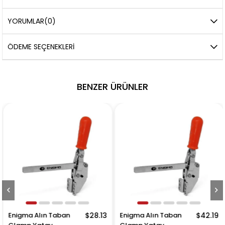
YORUMLAR
(0)
ÖDEME SEÇENEKLERI
BENZER ÜRÜNLER
Enigma Alın Taban
$28.13
Enigma Alın Taban
$42.19