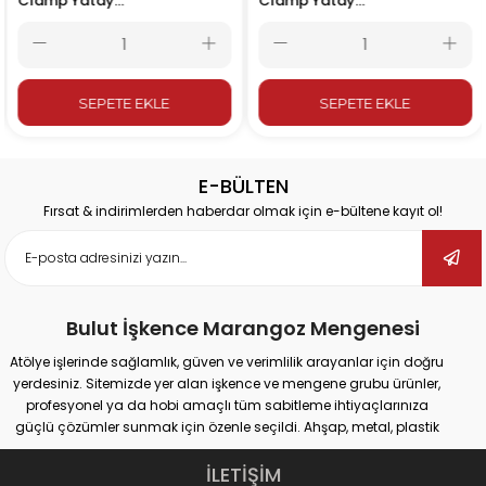
Clamp Yatay
Clamp Yatay
Bağlantı Elemanı 1105
Bağlantı Elemanı 1106
A-L
A-L
SEPETE EKLE
SEPETE EKLE
E-BÜLTEN
Fırsat & indirimlerden haberdar olmak için e-bültene kayıt ol!
Bulut İşkence Marangoz Mengenesi
Atölye işlerinde sağlamlık, güven ve verimlilik arayanlar için doğru
yerdesiniz. Sitemizde yer alan işkence ve mengene grubu ürünler,
profesyonel ya da hobi amaçlı tüm sabitleme ihtiyaçlarınıza
güçlü çözümler sunmak için özenle seçildi. Ahşap, metal, plastik
gibi farklı yüzeylerde güvenli tutuş sağlayan ürünlerimiz;
marangozluk, kaynak, delme, montaj ve tamir gibi pek çok alanda
İLETİŞİM