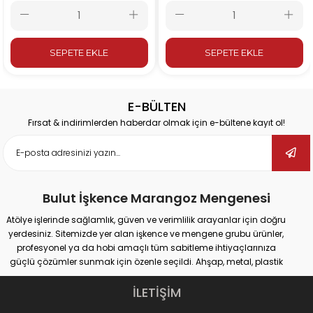
Bağlantı Elemanı
Elemanı 1106 P-L
1105 P-L
SEPETE EKLE
SEPETE EKLE
E-BÜLTEN
Fırsat & indirimlerden haberdar olmak için e-bültene kayıt ol!
Bulut İşkence Marangoz Mengenesi
Atölye işlerinde sağlamlık, güven ve verimlilik arayanlar için doğru
yerdesiniz. Sitemizde yer alan işkence ve mengene grubu ürünler,
profesyonel ya da hobi amaçlı tüm sabitleme ihtiyaçlarınıza
güçlü çözümler sunmak için özenle seçildi. Ahşap, metal, plastik
gibi farklı yüzeylerde güvenli tutuş sağlayan ürünlerimiz;
marangozluk, kaynak, delme, montaj ve tamir gibi pek çok alanda
İLETİŞİM
maksimum performans vadediyor.