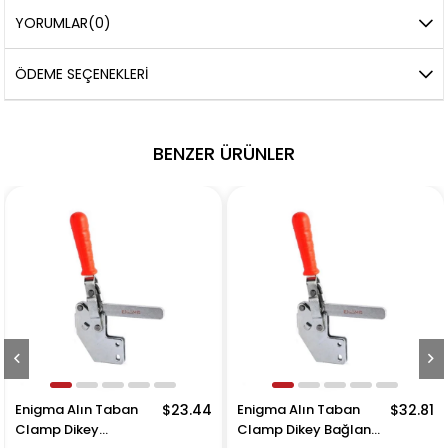
YORUMLAR
(0)
ÖDEME SEÇENEKLERI
BENZER ÜRÜNLER
32
Enigma Alın Taban
$23.44
Enigma Alın Taban
$32.8
Clamp Dikey
Clamp Dikey Bağlantı