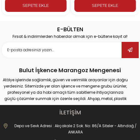
SEPETE EKLE
SEPETE EKLE
E-BÜLTEN
Fırsat & indirimlerden haberdar olmak için e-bültene kayıt ol!
Bulut İşkence Marangoz Mengenesi
Atölye işlerinde sağlamlık, güven ve verimlilik arayanlar için doğru
yerdesiniz. Sitemizde yer alan işkence ve mengene grubu ürünler,
profesyonel ya da hobi amaçlı tüm sabitleme ihtiyaçlarınıza
güçlü çözümler sunmak için özenle seçildi. Ahşap, metal, plastik
gibi farklı yüzeylerde güvenli tutuş sağlayan ürünlerimiz;
marangozluk, kaynak, delme, montaj ve tamir gibi pek çok alanda
İLETİŞİM
maksimum performans vadediyor.
İster büyük ölçekli sanayi tipi işler yapıyor olun, ister evde basit
Depo ve Sevk Adresi : Akçakale 2 Sok. No: 86/A Siteler - Altındağ /
onarımlar; doğru işkence ve mengeneyle hem iş güvenliğinizi
ANKARA
artırabilir hem de daha hassas sonuçlar elde edebilirsiniz. Dövme