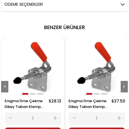
ÖDEME SEÇENEKLERI
BENZER ÜRÜNLER
Enigma İtme Çekme
$28.13
Enigma İtme Çekme
$37.50
Dikey Taban Klemp
Dikey Taban Klemp
16012 D
16014 D