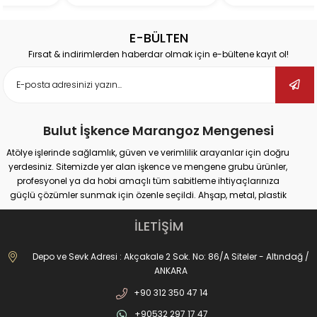
E-BÜLTEN
Fırsat & indirimlerden haberdar olmak için e-bültene kayıt ol!
Bulut İşkence Marangoz Mengenesi
Atölye işlerinde sağlamlık, güven ve verimlilik arayanlar için doğru
yerdesiniz. Sitemizde yer alan işkence ve mengene grubu ürünler,
profesyonel ya da hobi amaçlı tüm sabitleme ihtiyaçlarınıza
güçlü çözümler sunmak için özenle seçildi. Ahşap, metal, plastik
gibi farklı yüzeylerde güvenli tutuş sağlayan ürünlerimiz;
marangozluk, kaynak, delme, montaj ve tamir gibi pek çok alanda
İLETİŞİM
maksimum performans vadediyor.
İster büyük ölçekli sanayi tipi işler yapıyor olun, ister evde basit
Depo ve Sevk Adresi : Akçakale 2 Sok. No: 86/A Siteler - Altındağ /
onarımlar; doğru işkence ve mengeneyle hem iş güvenliğinizi
ANKARA
artırabilir hem de daha hassas sonuçlar elde edebilirsiniz. Dövme
+90 312 350 47 14
işkencelerden matkap mengenelerine, ray işkencelerinden kazancı
işkencesine kadar geniş ürün gamımızda her kullanım alanına
+90532 297 17 47