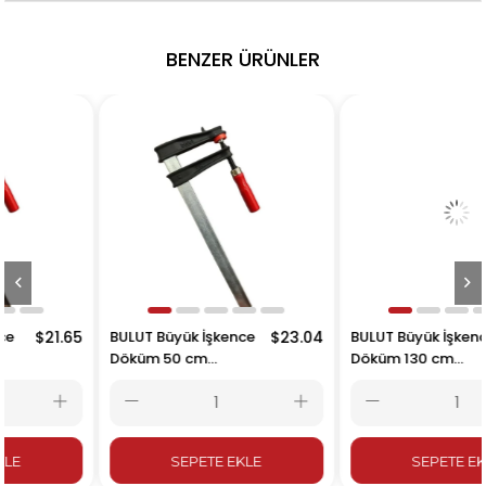
BENZER ÜRÜNLER
65
BULUT Büyük İşkence
$23.04
BULUT Büyük İşkence
$35.4
Döküm 50 cm
Döküm 130 cm
500x120mm
1300x120mm
SEPETE EKLE
SEPETE EKLE