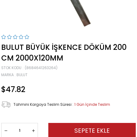
BULUT BÜYÜK İŞKENCE DÖKÜM 200
CM 2000X120MM
STOK KODU
(8684641263264)
MARKA
:
BULUT
$47.82
Tahmini Kargoya Teslim Süresi
:
1 Gün İçinde Teslim