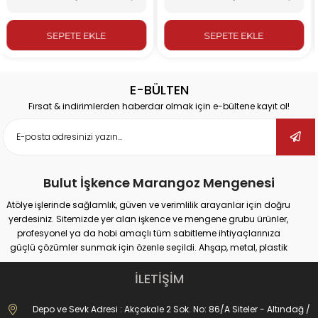
LE
SEPETE EKLE
SEPETE EK
E-BÜLTEN
Fırsat & indirimlerden haberdar olmak için e-bültene kayıt ol!
Bulut İşkence Marangoz Mengenesi
Atölye işlerinde sağlamlık, güven ve verimlilik arayanlar için doğru
yerdesiniz. Sitemizde yer alan işkence ve mengene grubu ürünler,
profesyonel ya da hobi amaçlı tüm sabitleme ihtiyaçlarınıza
güçlü çözümler sunmak için özenle seçildi. Ahşap, metal, plastik
gibi farklı yüzeylerde güvenli tutuş sağlayan ürünlerimiz;
marangozluk, kaynak, delme, montaj ve tamir gibi pek çok alanda
İLETİŞİM
maksimum performans vadediyor.
İster büyük ölçekli sanayi tipi işler yapıyor olun, ister evde basit
Depo ve Sevk Adresi : Akçakale 2 Sok. No: 86/A Siteler - Altındağ /