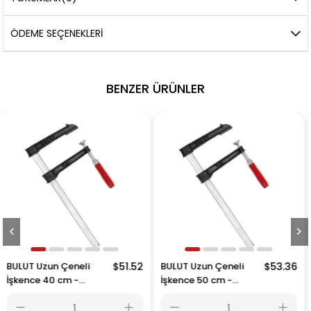
ÖDEME SEÇENEKLERI
BENZER ÜRÜNLER
$51.52
BULUT Uzun Çeneli
$53.36
BULUT Uzun Çeneli
İşkence 50 cm -
İşkence 60 cm -
500x215 mm
600x215 mm