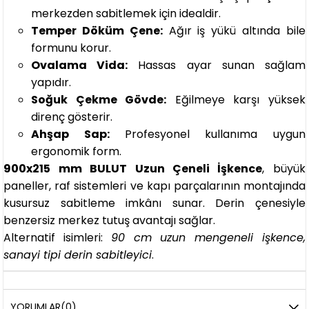
merkezden sabitlemek için idealdir.
Temper Döküm Çene:
Ağır iş yükü altında bile
formunu korur.
Ovalama Vida:
Hassas ayar sunan sağlam
yapıdır.
Soğuk Çekme Gövde:
Eğilmeye karşı yüksek
direnç gösterir.
Ahşap Sap:
Profesyonel kullanıma uygun
ergonomik form.
900x215 mm BULUT Uzun Çeneli İşkence
, büyük
paneller, raf sistemleri ve kapı parçalarının montajında
kusursuz sabitleme imkânı sunar. Derin çenesiyle
benzersiz merkez tutuş avantajı sağlar.
Alternatif isimleri:
90 cm uzun mengeneli işkence,
sanayi tipi derin sabitleyici
.
YORUMLAR
(0)