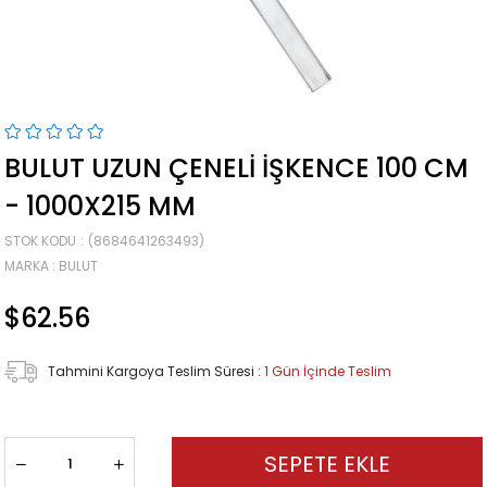
BULUT UZUN ÇENELI İŞKENCE 100 CM
- 1000X215 MM
STOK KODU
(8684641263493)
MARKA
:
BULUT
$62.56
Tahmini Kargoya Teslim Süresi
:
1 Gün İçinde Teslim