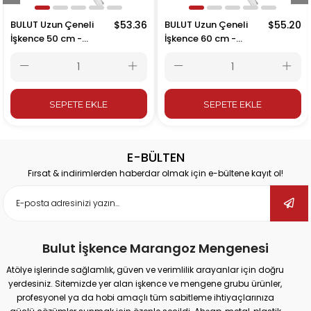
BULUT Uzun Çeneli
$53.36
BULUT Uzun Çeneli
$55.20
İşkence 50 cm -
İşkence 60 cm -
500x215 mm
600x215 mm
SEPETE EKLE
SEPETE EKLE
E-BÜLTEN
Fırsat & indirimlerden haberdar olmak için e-bültene kayıt ol!
Bulut İşkence Marangoz Mengenesi
Atölye işlerinde sağlamlık, güven ve verimlilik arayanlar için doğru
yerdesiniz. Sitemizde yer alan işkence ve mengene grubu ürünler,
profesyonel ya da hobi amaçlı tüm sabitleme ihtiyaçlarınıza