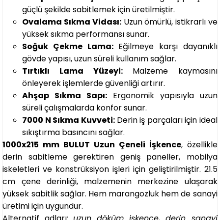
güçlü şekilde sabitlemek için üretilmiştir.
Ovalama Sıkma Vidası:
Uzun ömürlü, istikrarlı ve
yüksek sıkma performansı sunar.
Soğuk Çekme Lama:
Eğilmeye karşı dayanıklı
gövde yapısı, uzun süreli kullanım sağlar.
Tırtıklı Lama Yüzeyi:
Malzeme kaymasını
önleyerek işlemlerde güvenliği artırır.
Ahşap Sıkma Sapı:
Ergonomik yapısıyla uzun
süreli çalışmalarda konfor sunar.
7000 N Sıkma Kuvveti:
Derin iş parçaları için ideal
sıkıştırma basıncını sağlar.
1000x215 mm BULUT Uzun Çeneli İşkence
, özellikle
derin sabitleme gerektiren geniş paneller, mobilya
iskeletleri ve konstrüksiyon işleri için geliştirilmiştir. 21.5
cm çene derinliği, malzemenin merkezine ulaşarak
yüksek sabitlik sağlar. Hem marangozluk hem de sanayi
üretimi için uygundur.
Alternatif adları:
uzun döküm işkence, derin sanayi