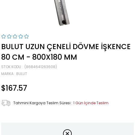
BULUT UZUN ÇENELI DÖVME İŞKENCE
80 CM - 800X180 MM
STOK KODU
(8684641263608)
MARKA
:
BULUT
$167.57
Tahmini Kargoya Teslim Süresi
:
1 Gün İçinde Teslim