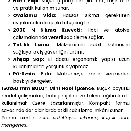
Hafif Yapı:
Küçük iş parçaları için ideal, taşınabilir
ve pratik kullanım sunar.
Ovalama Vida:
Hassas sıkma gerektiren
uygulamalarda güçlü tutuş sağlar.
2000 N Sıkma Kuvveti:
Hobi ve atölye
çalışmalarında yeterli sabitleme sağlar.
Tırtıklı Lama:
Malzemenin sabit kalmasını
sağlayarak iş güvenliğini artırır.
Ahşap Sap:
El dostu ergonomik yapısı uzun
kullanımlarda yorgunluk yapmaz.
Pürüzsüz Pulu:
Malzemeye zarar vermeden
baskıyı dengeler.
150x50 mm BULUT Mini Hobi İşkence
, küçük boyutlu
model çalışmaları, hobi projeleri ve teknik eğitimlerde
kullanılmak üzere tasarlanmıştır. Kompakt formu
sayesinde dar alanlarda etkili sabitleme imkânı sunar.
Bilinen isimleri:
mini sabitleyici işkence, küçük hobi
mengenesi
.