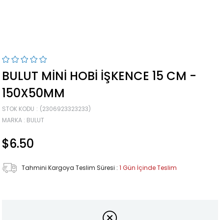
BULUT MINI HOBI İŞKENCE 15 CM -
150X50MM
STOK KODU
(2306923323233)
MARKA
:
BULUT
$6.50
Tahmini Kargoya Teslim Süresi
:
1 Gün İçinde Teslim