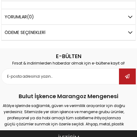
YORUMLAR
(0)
ÖDEME SEÇENEKLERI
E-BÜLTEN
Fırsat & indirimlerden haberdar olmak için e-bültene kayıt ol!
Bulut İşkence Marangoz Mengenesi
Atölye işlerinde sağlamlık, güven ve verimlilik arayanlar için doğru
yerdesiniz. Sitemizde yer alan işkence ve mengene grubu ürünler,
profesyonel ya da hobi amaçlı tüm sabitleme ihtiyaçlarınıza
güçlü çözümler sunmak için özenle seçildi. Ahşap, metal, plastik
gibi farklı yüzeylerde güvenli tutuş sağlayan ürünlerimiz;
marangozluk, kaynak, delme, montaj ve tamir gibi pek çok alanda