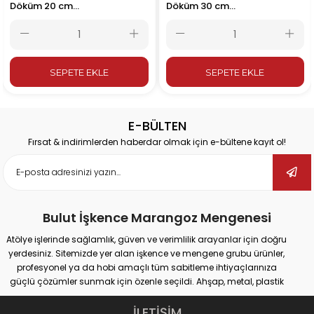
Döküm 20 cm
Döküm 30 cm
200x80mm
300x80mm
SEPETE EKLE
SEPETE EKLE
E-BÜLTEN
Fırsat & indirimlerden haberdar olmak için e-bültene kayıt ol!
Bulut İşkence Marangoz Mengenesi
Atölye işlerinde sağlamlık, güven ve verimlilik arayanlar için doğru
yerdesiniz. Sitemizde yer alan işkence ve mengene grubu ürünler,
profesyonel ya da hobi amaçlı tüm sabitleme ihtiyaçlarınıza
güçlü çözümler sunmak için özenle seçildi. Ahşap, metal, plastik
gibi farklı yüzeylerde güvenli tutuş sağlayan ürünlerimiz;
marangozluk, kaynak, delme, montaj ve tamir gibi pek çok alanda
İLETİŞİM