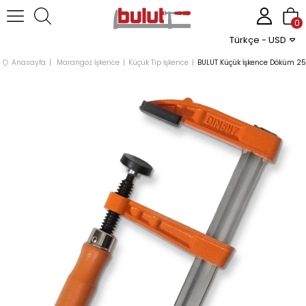
0
Türkçe - USD
Anasayfa
Marangoz İşkence
Küçük Tip İşkence
BULUT Küçük İşkence Döküm