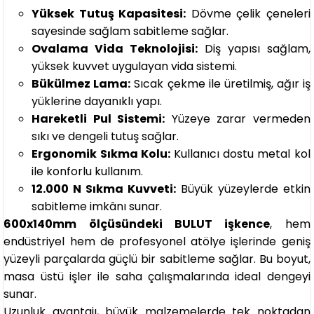
Yüksek Tutuş Kapasitesi:
Dövme çelik çeneleri
sayesinde sağlam sabitleme sağlar.
Ovalama Vida Teknolojisi:
Diş yapısı sağlam,
yüksek kuvvet uygulayan vida sistemi.
Bükülmez Lama:
Sıcak çekme ile üretilmiş, ağır iş
yüklerine dayanıklı yapı.
Hareketli Pul Sistemi:
Yüzeye zarar vermeden
sıkı ve dengeli tutuş sağlar.
Ergonomik Sıkma Kolu:
Kullanıcı dostu metal kol
ile konforlu kullanım.
12.000 N Sıkma Kuvveti:
Büyük yüzeylerde etkin
sabitleme imkânı sunar.
600x140mm ölçüsündeki BULUT işkence
, hem
endüstriyel hem de profesyonel atölye işlerinde geniş
yüzeyli parçalarda güçlü bir sabitleme sağlar. Bu boyut,
masa üstü işler ile saha çalışmalarında ideal dengeyi
sunar.
Uzunluk avantajı, büyük malzemelerde tek noktadan