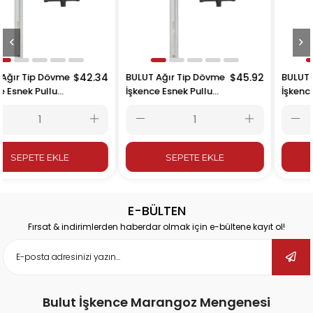
BULUT Ağır Tip Dövme
$42.34
BULUT Ağır Tip Dövme
$45.92
B
İşkence Esnek Pullu
İşkence Esnek Pullu
İ
30 cm 300x140mm
40 cm 400x140mm
SEPETE EKLE
SEPETE EKLE
E-BÜLTEN
Fırsat & indirimlerden haberdar olmak için e-bültene kayıt ol!
Bulut İşkence Marangoz Mengenesi