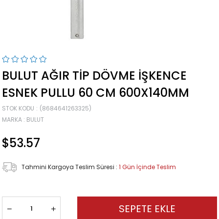
BULUT AĞIR TIP DÖVME İŞKENCE
ESNEK PULLU 60 CM 600X140MM
STOK KODU
(8684641263325)
MARKA
:
BULUT
$53.57
Tahmini Kargoya Teslim Süresi
:
1 Gün İçinde Teslim