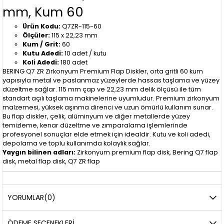
mm, Kum 60
Ürün Kodu:
Q7ZR-115-60
Ölçüler:
115 x 22,23 mm
Kum / Grit:
60
Kutu Adedi:
10 adet / kutu
Koli Adedi:
180 adet
BERING Q7 ZR Zirkonyum Premium Flap Diskler, orta gritli 60 kum
yapısıyla metal ve paslanmaz yüzeylerde hassas taşlama ve yüzey
düzeltme sağlar. 115 mm çap ve 22,23 mm delik ölçüsü ile tüm
standart açılı taşlama makinelerine uyumludur. Premium zirkonyum
malzemesi, yüksek aşınma direnci ve uzun ömürlü kullanım sunar.
Bu flap diskler, çelik, alüminyum ve diğer metallerde yüzey
temizleme, kenar düzeltme ve zımparalama işlemlerinde
profesyonel sonuçlar elde etmek için idealdir. Kutu ve koli adedi,
depolama ve toplu kullanımda kolaylık sağlar.
Yaygın bilinen adları:
Zirkonyum premium flap disk, Bering Q7 flap
disk, metal flap disk, Q7 ZR flap
YORUMLAR
(0)
ÖDEME SEÇENEKLERI