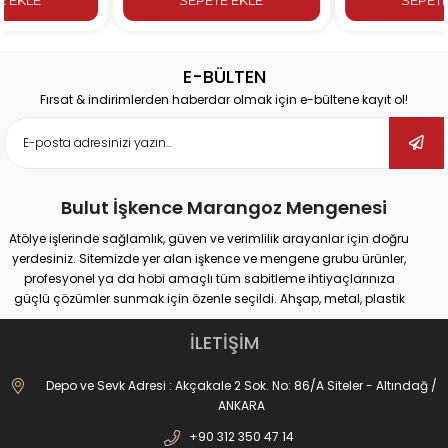
E-BÜLTEN
Fırsat & indirimlerden haberdar olmak için e-bültene kayıt ol!
Bulut İşkence Marangoz Mengenesi
Atölye işlerinde sağlamlık, güven ve verimlilik arayanlar için doğru
yerdesiniz. Sitemizde yer alan işkence ve mengene grubu ürünler,
profesyonel ya da hobi amaçlı tüm sabitleme ihtiyaçlarınıza
güçlü çözümler sunmak için özenle seçildi. Ahşap, metal, plastik
gibi farklı yüzeylerde güvenli tutuş sağlayan ürünlerimiz;
marangozluk, kaynak, delme, montaj ve tamir gibi pek çok alanda
İLETİŞİM
maksimum performans vadediyor.
İster büyük ölçekli sanayi tipi işler yapıyor olun, ister evde basit
Depo ve Sevk Adresi : Akçakale 2 Sok. No: 86/A Siteler - Altındağ /
onarımlar; doğru işkence ve mengeneyle hem iş güvenliğinizi
ANKARA
artırabilir hem de daha hassas sonuçlar elde edebilirsiniz. Dövme
+90 312 350 47 14
işkencelerden matkap mengenelerine, ray işkencelerinden kazancı