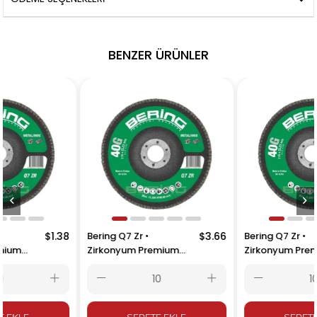
BENZER ÜRÜNLER
$1.38
Bering Q7 Zr •
$1.38
Bering Q7 Zr •
Zirkonyum Premium
Zirkonyum Premium
Flap Diskler • 115x22.23 •
Flap Diskler • 180x22.23
Kum 80
• Kum 40
SEPETE EKLE
SEPETE EKLE