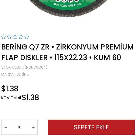
BERING Q7 ZR • ZIRKONYUM PREMIUM
FLAP DISKLER • 115X22.23 • KUM 60
STOK KODU
(RSNVNQ64)
MARKA
:
BERING
$1.38
$1.38
KDV Dahil