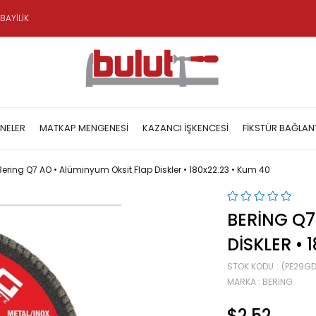
BAYİLİK
NELER
MATKAP MENGENESI
KAZANCI İŞKENCESI
FIKSTÜR BAĞLAN
Bering Q7 AO • Alüminyum Oksit Flap Diskler • 180x22.23 • Kum 40
BERING Q7
DISKLER • 
STOK KODU
(PE29G
MARKA
:
BERING
$2.52