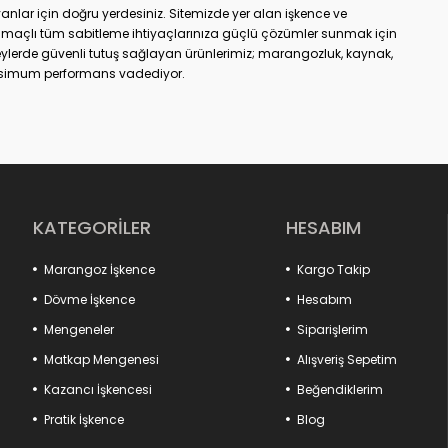
yanlar için doğru yerdesiniz. Sitemizde yer alan işkence ve
amaçlı tüm sabitleme ihtiyaçlarınıza güçlü çözümler sunmak için
yüzeylerde güvenli tutuş sağlayan ürünlerimiz; marangozluk, kaynak,
ksimum performans vadediyor.
 ister evde basit onarımlar; doğru işkence ve mengeneyle hem iş
uçlar elde edebilirsiniz. Dövme işkencelerden matkap
encesine kadar geniş ürün gamımızda her kullanım alanına uygun
sistemler, kanca tipi çözümler, uzun ömürlü döküm gövdeler ve kaymaz
 ve profesyonel olacak.
eçlerinde sabit parçaların güvenli şekilde konumlandırılmasını
den kaput kilidi gerdirmelere kadar pek çok detay ürün, sisteminize
KATEGORİLER
HESABIM
ermerci işkenceleri gibi özel modeller ise farklı sektörlerin
Marangoz İşkence
Kargo Takip
nan bu ürünlerle projelerinizde fark yaratın. Atölyenizin gücünü
Dövme İşkence
Hesabım
Mengeneler
Siparişlerim
Matkap Mengenesi
Alışveriş Sepetim
Kazancı İşkencesi
Beğendiklerim
Pratik İşkence
Blog