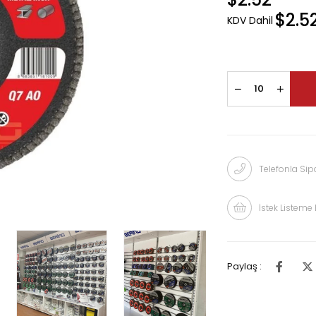
$2.5
KDV Dahil
Telefonla Sipa
İstek Listeme 
Paylaş :