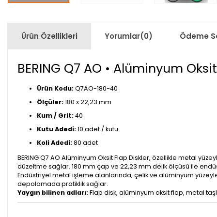
Ürün Özellikleri
Yorumlar
(0)
Ödeme Se
BERING Q7 AO • Alüminyum Oksit 
Ürün Kodu:
Q7AO-180-40
Ölçüler:
180 x 22,23 mm
Kum / Grit:
40
Kutu Adedi:
10 adet / kutu
Koli Adedi:
80 adet
BERING Q7 AO Alüminyum Oksit Flap Diskler, özellikle metal yüzeyl
düzeltme sağlar. 180 mm çap ve 22,23 mm delik ölçüsü ile endüs
Endüstriyel metal işleme alanlarında, çelik ve alüminyum yüze
depolamada pratiklik sağlar.
Yaygın bilinen adları:
Flap disk, alüminyum oksit flap, metal taş