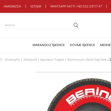
HAKKIMIZDA
İLETİŞİM
WHATSAPP HATTI: +90 532 297 17 47
MARANGOZ İŞKENCE
DÖVME İŞKENCE
MENGE
Anasayfa
Hırdavat
Aşındırıcı Taşlar
Alüminyum Oksit Flap Disk