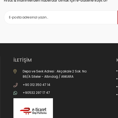
Fırsat & indirimlerden haberdar olmak için e-bültene kayıt ol!
İLETİŞİM
Depo ve Sevk Adresi : Akçakale 2 Sok. No:
86/A Siteler - Altındağ / ANKARA
+90 312 350 47 14
+90532 297 17 47