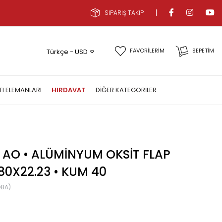
SİPARİŞ TAKİP
FAVORİLERİM
SEPETIM
Türkçe - USD
TI ELEMANLARI
HIRDAVAT
DIĞER KATEGORILER
 AO • ALÜMINYUM OKSIT FLAP
180X22.23 • KUM 40
D8A)