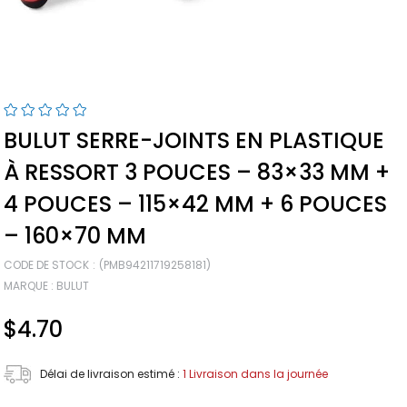
BULUT SERRE-JOINTS EN PLASTIQUE
À RESSORT 3 POUCES – 83×33 MM +
4 POUCES – 115×42 MM + 6 POUCES
– 160×70 MM
CODE DE STOCK
(PMB94211719258181)
MARQUE
:
BULUT
$4.70
Délai de livraison estimé
:
1 Livraison dans la journée