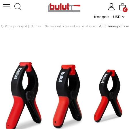
0
français - USD
Page principal
Autres
Serre-joint à ressort en plastique
Bulut Serre-joints