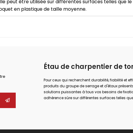
eut être utilisée sur différentes surfaces telles que le bo
oquet en plastique de taille moyenne.
Étau de charpentier de to
tre
Pour ceux qui recherchent durabilité, fiabilité et ef
produits du groupe de serrage et d'étaux présents
solutions puissantes à tous vos besoins de fixati
adhérence sûre sur différentes surfaces telles que 
maximales dans de nombreux domaines tels que l
réparation.
Que vous effectuiez des travaux industriels de g
bonne pince et la bonne pince, vous pouvez augment
Vous pouvez trouver des alternatives adaptées 