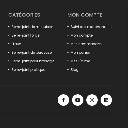
e, des pinces pour rails aux pinces à gain. Votre travail sera
ux systèmes d'ouverture et de fermeture rapides, aux solutions de
structures de mâchoires antidérapantes.
CATÉGORIES
MON COMPTE
'efficacité en assurant le positionnement sûr des pièces fixes
oduits détaillés, des extracteurs de crochets aux tendeurs de
Serre-joint de menuisier
Suivi des marchandises
 votre système. Des modèles spéciaux tels que les tortures
t des solutions spéciales aux besoins de différents secteurs.
Serre-joint forgé
Mon compte
uits qui offrent à la fois qualité, durabilité et fonctionnalité.
Étaux
Mes commandes
ance de votre atelier est ici !
Serre-joint de perceuse
Mon panier
Serre-joint pour brasage
Mes J'aime
Serre-joint pratique
Blog