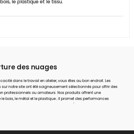
is, le plastique et le tissu.
rture des nuages
ficacité dans le travail en atelier, vous êtes au bon endroit. Les
 sur notre site ont été soigneusement sélectionnés pour offrir des
on professionnels ou amateurs. Nos produits offrent une
le bois, le métal et le plastique ; Il promet des performances
a menuiserie, le soudage, le perçage, l'assemblage et la
rande envergure ou de simples réparations à domicile ; Avec la
er votre sécurité de travail et obtenir des résultats plus précis.
à chaque domaine d'utilisation dans notre large gamme de