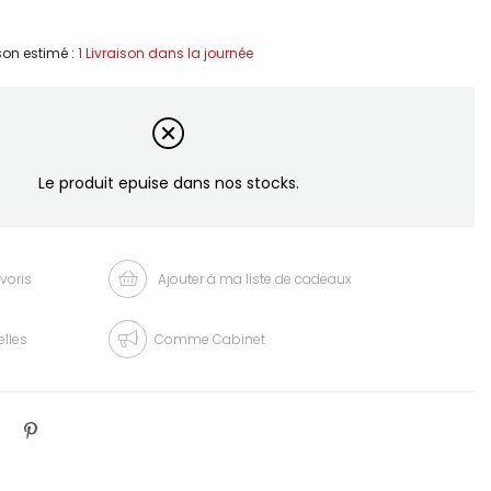
ison estimé
:
1 Livraison dans la journée
Le produit epuise dans nos stocks.
voris
Ajouter à ma liste de cadeaux
elles
Comme Cabinet