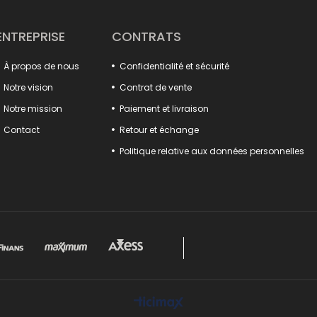
produits, des pinces de forge aux étaux de perçag
désormais plus pratique et professionnel grâce a
type crochet, aux corps moulés durables et aux 
ENTREPRISE
CONTRATS
De plus, nos fixations de luminaires augmentent l
dans les processus de production. De nombreux pr
À propos de nous
Confidentialité et sécurité
verrouillage de capot, s'intègrent parfaitement à
pratiques à loquet et les broyeurs à marbre offren
Notre vision
Contrat de vente
Faites une différence dans vos projets avec ces prod
Notre mission
Paiement et livraison
Tout ce que vous cherchez pour augmenter la puiss
Contact
Retour et échange
Politique relative aux données personnelles