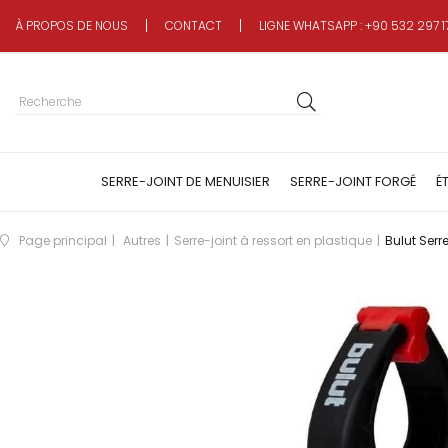
À PROPOS DE NOUS
CONTACT
LIGNE WHATSAPP : +90 532 297 1
SERRE-JOINT DE MENUISIER
SERRE-JOINT FORGÉ
É
Page principal
Autres
Serre-joint à ressort en plastique
Bulut Serr