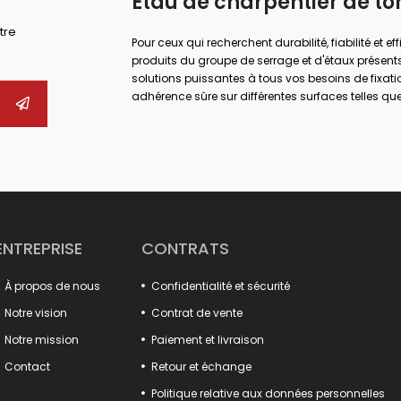
Étau de charpentier de to
tre
Pour ceux qui recherchent durabilité, fiabilité et ef
produits du groupe de serrage et d'étaux présents
solutions puissantes à tous vos besoins de fixati
adhérence sûre sur différentes surfaces telles que 
maximales dans de nombreux domaines tels que l
réparation.
Que vous effectuiez des travaux industriels de g
bonne pince et la bonne pince, vous pouvez augment
Vous pouvez trouver des alternatives adaptées 
produits, des pinces de forge aux étaux de perçag
désormais plus pratique et professionnel grâce a
type crochet, aux corps moulés durables et aux 
ENTREPRISE
CONTRATS
De plus, nos fixations de luminaires augmentent l
dans les processus de production. De nombreux pr
À propos de nous
Confidentialité et sécurité
verrouillage de capot, s'intègrent parfaitement à
pratiques à loquet et les broyeurs à marbre offren
Notre vision
Contrat de vente
Faites une différence dans vos projets avec ces prod
Notre mission
Paiement et livraison
Tout ce que vous cherchez pour augmenter la puiss
Contact
Retour et échange
Politique relative aux données personnelles