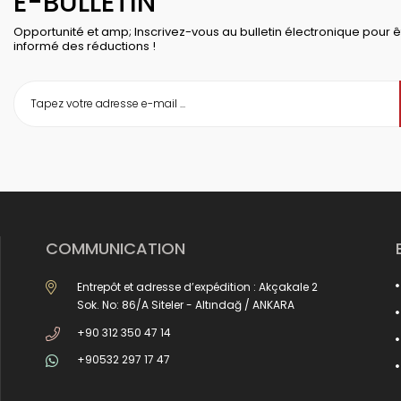
E-BULLETIN
Opportunité et amp; Inscrivez-vous au bulletin électronique pour ê
informé des réductions !
COMMUNICATION
Entrepôt et adresse d’expédition : Akçakale 2
Sok. No: 86/A Siteler - Altındağ / ANKARA
+90 312 350 47 14
+90532 297 17 47