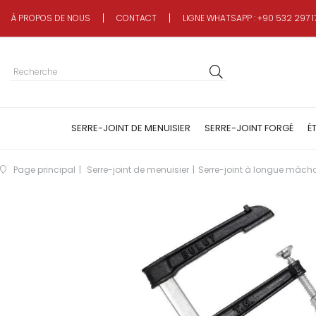
À PROPOS DE NOUS
CONTACT
LIGNE WHATSAPP : +90 532 297 1
SERRE-JOINT DE MENUISIER
SERRE-JOINT FORGÉ
É
Page principal
Serre-joint de menuisier
Serre-joint à longue mâcho