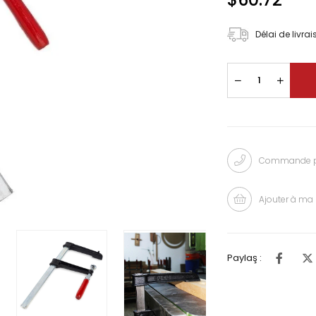
Délai de livra
Commande pa
Ajouter à ma 
Paylaş :