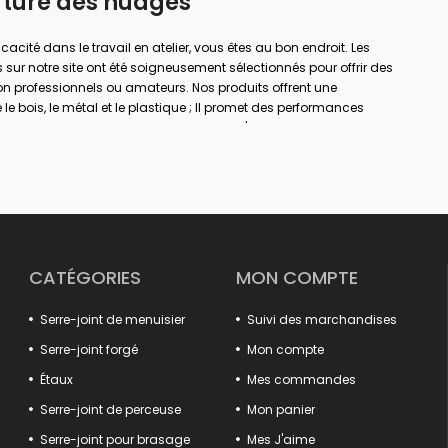
rture des nuages
ficacité dans le travail en atelier, vous êtes au bon endroit. Les
 sur notre site ont été soigneusement sélectionnés pour offrir des
on professionnels ou amateurs. Nos produits offrent une
le bois, le métal et le plastique ; Il promet des performances
a menuiserie, le soudage, le perçage, l'assemblage et la
rande envergure ou de simples réparations à domicile ; Avec la
er votre sécurité de travail et obtenir des résultats plus précis.
à chaque domaine d'utilisation dans notre large gamme de
e, des pinces pour rails aux pinces à gain. Votre travail sera
ux systèmes d'ouverture et de fermeture rapides, aux solutions de
structures de mâchoires antidérapantes.
CATÉGORIES
MON COMPTE
'efficacité en assurant le positionnement sûr des pièces fixes
oduits détaillés, des extracteurs de crochets aux tendeurs de
Serre-joint de menuisier
Suivi des marchandises
 votre système. Des modèles spéciaux tels que les tortures
t des solutions spéciales aux besoins de différents secteurs.
Serre-joint forgé
Mon compte
uits qui offrent à la fois qualité, durabilité et fonctionnalité.
Étaux
Mes commandes
ance de votre atelier est ici !
Serre-joint de perceuse
Mon panier
Serre-joint pour brasage
Mes J'aime