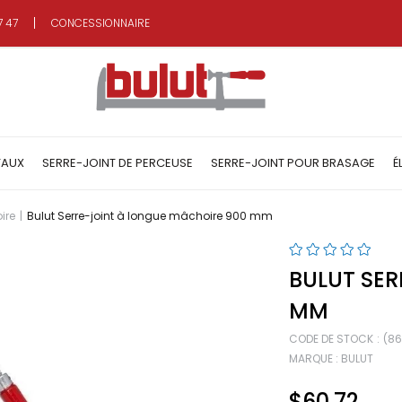
7 47
CONCESSIONNAIRE
TAUX
SERRE-JOINT DE PERCEUSE
SERRE-JOINT POUR BRASAGE
É
ire
Bulut Serre-joint à longue mâchoire 900 mm
BULUT SE
MM
CODE DE STOCK
(8
MARQUE
:
BULUT
$60.72